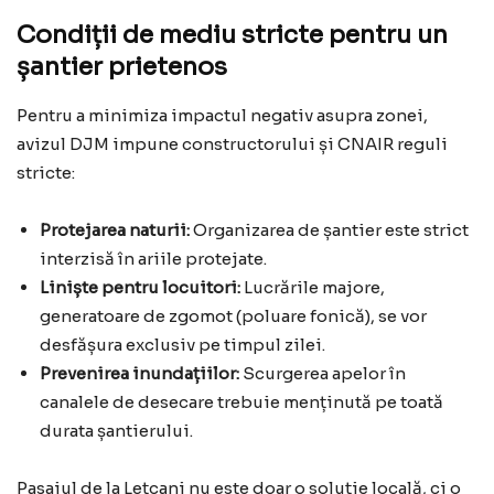
Condiții de mediu stricte pentru un
șantier prietenos
Pentru a minimiza impactul negativ asupra zonei,
avizul DJM impune constructorului și CNAIR reguli
stricte:
Protejarea naturii:
Organizarea de șantier este strict
interzisă în ariile protejate.
Liniște pentru locuitori:
Lucrările majore,
generatoare de zgomot (poluare fonică), se vor
desfășura exclusiv pe timpul zilei.
Prevenirea inundațiilor:
Scurgerea apelor în
canalele de desecare trebuie menținută pe toată
durata șantierului.
Pasajul de la Lețcani nu este doar o soluție locală, ci o