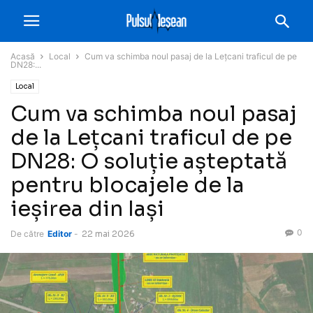
Acasă
Local
Cum va schimba noul pasaj de la Lețcani traficul de pe
DN28:...
Local
Cum va schimba noul pasaj
de la Lețcani traficul de pe
DN28: O soluție așteptată
pentru blocajele de la
ieșirea din Iași
0
De către
Editor
-
22 mai 2026