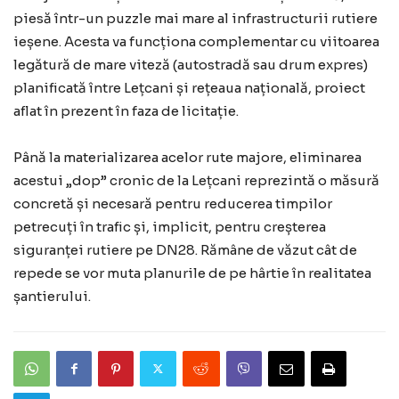
piesă într-un puzzle mai mare al infrastructurii rutiere
ieșene. Acesta va funcționa complementar cu viitoarea
legătură de mare viteză (autostradă sau drum expres)
planificată între Lețcani și rețeaua națională, proiect
aflat în prezent în faza de licitație.
Până la materializarea acelor rute majore, eliminarea
acestui „dop” cronic de la Lețcani reprezintă o măsură
concretă și necesară pentru reducerea timpilor
petrecuți în trafic și, implicit, pentru creșterea
siguranței rutiere pe DN28. Rămâne de văzut cât de
repede se vor muta planurile de pe hârtie în realitatea
șantierului.