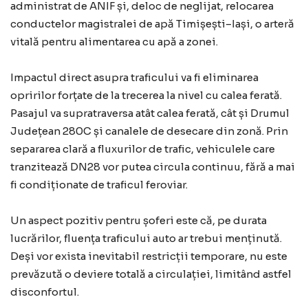
administrat de ANIF și, deloc de neglijat, relocarea
conductelor magistralei de apă Timișești–Iași, o arteră
vitală pentru alimentarea cu apă a zonei.
Impactul direct asupra traficului va fi eliminarea
opririlor forțate de la trecerea la nivel cu calea ferată.
Pasajul va supratraversa atât calea ferată, cât și Drumul
Județean 280C și canalele de desecare din zonă. Prin
separarea clară a fluxurilor de trafic, vehiculele care
tranzitează DN28 vor putea circula continuu, fără a mai
fi condiționate de traficul feroviar.
Un aspect pozitiv pentru șoferi este că, pe durata
lucrărilor, fluența traficului auto ar trebui menținută.
Deși vor exista inevitabil restricții temporare, nu este
prevăzută o deviere totală a circulației, limitând astfel
disconfortul.