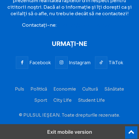
prezentăm realitatea faptelor din respect pentru
cititorii noștri. Dacă ai o informație și îți dorești ca și
ceilalți să o afle, nu trebuie decât să ne contactezi!
Contactați-ne:
contact@pulsuliesean.ro
URMAȚI-NE
Facebook
Instagram
TikTok
Puls
Politică
Economie
Cultură
Sănătate
Sport
City Life
Student Life
© PULSUL IEȘEAN. Toate drepturile rezervate.
Exit mobile version