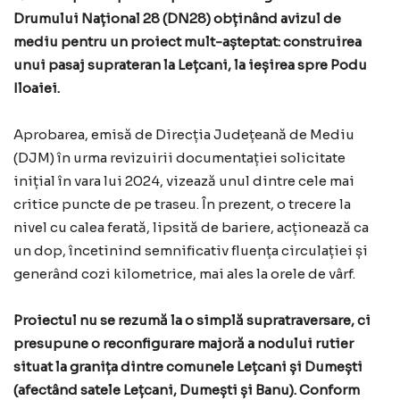
Drumului Național 28 (DN28) obținând avizul de
mediu pentru un proiect mult-așteptat: construirea
unui pasaj suprateran la Lețcani, la ieșirea spre Podu
Iloaiei.
Aprobarea, emisă de Direcția Județeană de Mediu
(DJM) în urma revizuirii documentației solicitate
inițial în vara lui 2024, vizează unul dintre cele mai
critice puncte de pe traseu. În prezent, o trecere la
nivel cu calea ferată, lipsită de bariere, acționează ca
un dop, încetinind semnificativ fluența circulației și
generând cozi kilometrice, mai ales la orele de vârf.
Proiectul nu se rezumă la o simplă supratraversare, ci
presupune o reconfigurare majoră a nodului rutier
situat la granița dintre comunele Lețcani și Dumești
(afectând satele Lețcani, Dumești și Banu). Conform