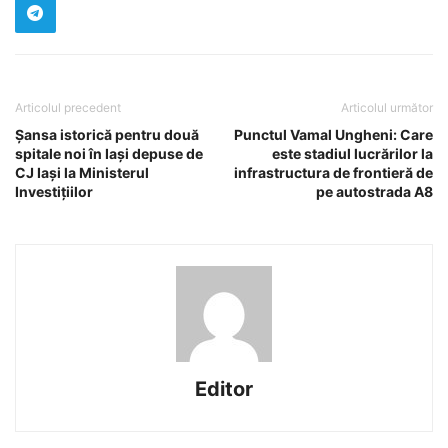
Articolul precedent
Articolul următor
Șansa istorică pentru două
Punctul Vamal Ungheni: Care
spitale noi în Iași depuse de
este stadiul lucrărilor la
CJ Iași la Ministerul
infrastructura de frontieră de
Investițiilor
pe autostrada A8
Editor