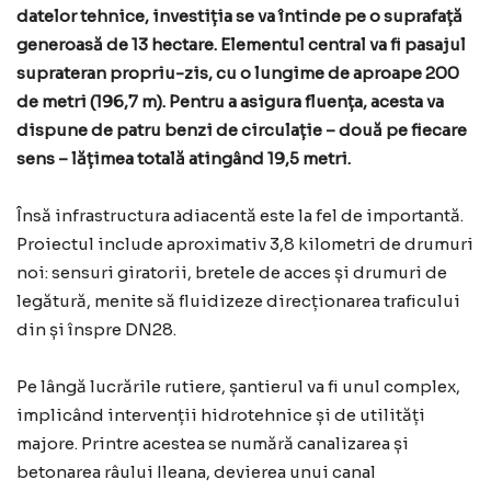
datelor tehnice, investiția se va întinde pe o suprafață
generoasă de 13 hectare. Elementul central va fi pasajul
suprateran propriu-zis, cu o lungime de aproape 200
de metri (196,7 m). Pentru a asigura fluența, acesta va
dispune de patru benzi de circulație – două pe fiecare
sens – lățimea totală atingând 19,5 metri.
Însă infrastructura adiacentă este la fel de importantă.
Proiectul include aproximativ 3,8 kilometri de drumuri
noi: sensuri giratorii, bretele de acces și drumuri de
legătură, menite să fluidizeze direcționarea traficului
din și înspre DN28.
Pe lângă lucrările rutiere, șantierul va fi unul complex,
implicând intervenții hidrotehnice și de utilități
majore. Printre acestea se numără canalizarea și
betonarea râului Ileana, devierea unui canal