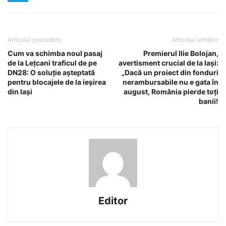
Articolul precedent
Articolul următor
Cum va schimba noul pasaj
Premierul Ilie Bolojan,
de la Lețcani traficul de pe
avertisment crucial de la Iași:
DN28: O soluție așteptată
„Dacă un proiect din fonduri
pentru blocajele de la ieșirea
nerambursabile nu e gata în
din Iași
august, România pierde toți
banii!
Editor