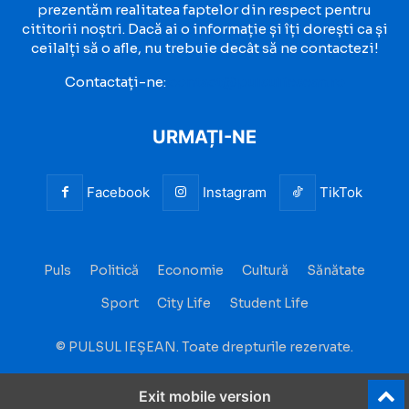
prezentăm realitatea faptelor din respect pentru
cititorii noștri. Dacă ai o informație și îți dorești ca și
ceilalți să o afle, nu trebuie decât să ne contactezi!
Contactați-ne:
contact@pulsuliesean.ro
URMAȚI-NE
Facebook
Instagram
TikTok
Puls
Politică
Economie
Cultură
Sănătate
Sport
City Life
Student Life
© PULSUL IEȘEAN. Toate drepturile rezervate.
Exit mobile version