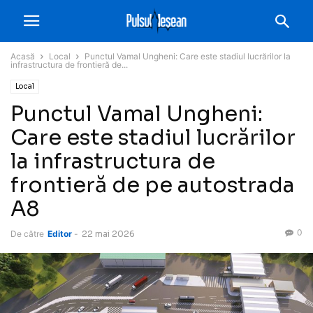
Acasă
Local
Punctul Vamal Ungheni: Care este stadiul lucrărilor la
infrastructura de frontieră de...
Local
Punctul Vamal Ungheni:
Care este stadiul lucrărilor
la infrastructura de
frontieră de pe autostrada
A8
0
De către
Editor
-
22 mai 2026