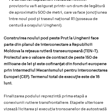
provizoriu va fi asigurat printr-un drum de legătură
de aproximativ 500 de metri, care va face joncțiunea
între noul pod și traseul național R1 (șoseaua de
centură a orașului Ungheni).
Construirea noului pod peste Prut la Ungheni face
parte din planul de interconectare a Republicii
Moldova la rețeaua rutieră transeuropeană (TEN-T).
Proiectul are o valoare de contract de peste 150 de
milioane de lei și este cofinanțat din fonduri europene
prin intermediul Mecanismului pentru Interconectarea
Europei (CEF). Termenul total de execuție este de 18
luni.
Finalizarea podului reprezintă prima etapă a
conexiunii rutiere transfrontaliere. Etapele ulterioare
vizează licitarea și execuția tronsoanelor de autostradă