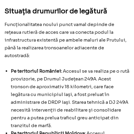
Situația drumurilor de legătură
Funcționalitatea noului punct vamal depinde de
rețeaua rutieră de acces care va conecta podul la
infrastructura existentă pe ambele maluri ale Prutului,
până la realizarea tronsoanelor adiacente de
autostradă:
Pe teritoriul României:
Accesul se va realiza pe o rută
provizorie, pe Drumul Județean 249A. Acest
tronson de aproximativ 18 kilometri, care face
legătura cu municipiul Iași, a fost preluat în
administrare de DRDP Iași. Starea tehnică a DJ 249A
necesită intervenții de reabilitare și consolidare
pentru a putea prelua traficul greu anticipat din
tranzitul de marfă.
Pe teritoriul Republicii Moldova:
Accesul