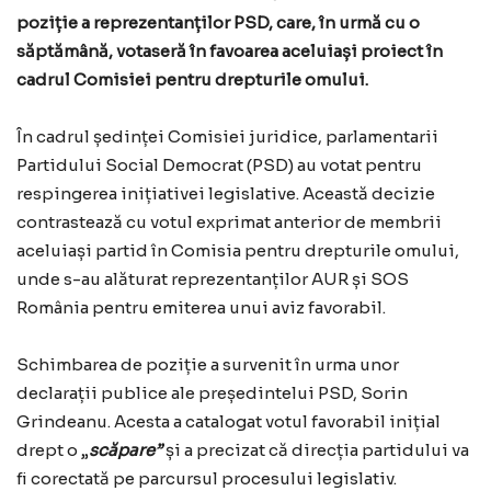
poziție a reprezentanților PSD, care, în urmă cu o
săptămână, votaseră în favoarea aceluiași proiect în
cadrul Comisiei pentru drepturile omului.
În cadrul ședinței Comisiei juridice, parlamentarii
Partidului Social Democrat (PSD) au votat pentru
respingerea inițiativei legislative. Această decizie
contrastează cu votul exprimat anterior de membrii
aceluiași partid în Comisia pentru drepturile omului,
unde s-au alăturat reprezentanților AUR și SOS
România pentru emiterea unui aviz favorabil.
Schimbarea de poziție a survenit în urma unor
declarații publice ale președintelui PSD, Sorin
Grindeanu. Acesta a catalogat votul favorabil inițial
drept o „
scăpare”
și a precizat că direcția partidului va
fi corectată pe parcursul procesului legislativ.