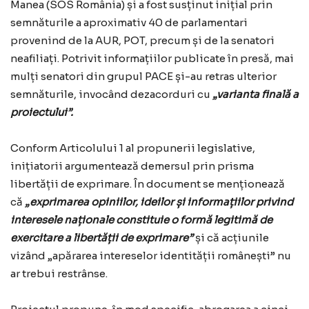
Manea (SOS România) și a fost susținut inițial prin
semnăturile a aproximativ 40 de parlamentari
provenind de la AUR, POT, precum și de la senatori
neafiliați. Potrivit informațiilor publicate în presă, mai
mulți senatori din grupul PACE și-au retras ulterior
semnăturile, invocând dezacorduri cu
„varianta finală a
proiectului”.
Conform Articolului 1 al propunerii legislative,
inițiatorii argumentează demersul prin prisma
libertății de exprimare. În document se menționează
că
„exprimarea opiniilor, ideilor și informațiilor privind
interesele naționale constituie o formă legitimă de
exercitare a libertății de exprimare”
și că acțiunile
vizând „apărarea intereselor identității românești” nu
ar trebui restrânse.