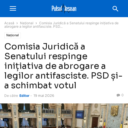
Acasă
Național
Comisia Juridică a Senatului respinge inițiativa de
abrogare a legilor antifasciste. PSD...
Național
Comisia Juridică a
Senatului respinge
inițiativa de abrogare a
legilor antifasciste. PSD și-
a schimbat votul
0
De către
Editor
-
19 mai 2026