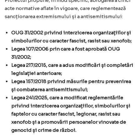
Proiectul propune, în mod specific, abrogarea a cinci
acte normative aflate în vigoare, care reglementează
sancționarea extremismului și a antisemitismului:
OUG 31/2002 privind interzicerea organizațiilor și
simbolurilor cu caracter fascist, rasist sau xenofob;
Legea 107/2006 prin care a fost aprobată OUG
31/2002;
Legea 217/2015, care a adus modificări și completări
legislației anterioare;
Legea 157/2018 privind măsurile pentru prevenirea
și combaterea antisemitismului;
Legea 241/2025, care a modificat reglementările
privind interzicerea organizațiilor, simbolurilor și
faptelor cu caracter fascist, legionar, rasist sau
xenofob și a promovării persoanelor vinovate de
genocid și crime de război.