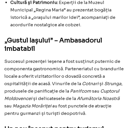
Cultură și Patrimoniu:
Experții de la Muzeul
Municipal „Regina Maria” au prezentat bogăția
istorică a „orașului marilor idei”, acompaniați de
acordurile nostalgice ale cobzei.
„Gustul Iașului” – Ambasadorul
imbatabil
Succesul prezenței ieșene a fost susținut puternic de
componenta gastronomică. Parteneriatul cu brandurile
locale a oferit vizitatorilor o dovadă concretă a
ospitalității de acasă. Vinurile de la
Cotnari
și
Strunga
,
produsele de panificație de la
Panifcom
sau
Cuptorul
Moldovencei
și delicatesele de la
Afumătoria Noastră
sau
Magazia Morăriței
au fost punctele de atracție
pentru gurmanzi și turiști deopotrivă.