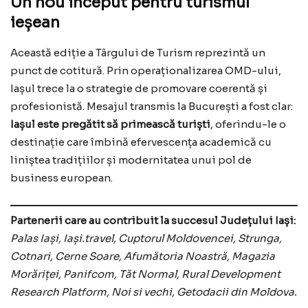
Un nou început pentru turismul
ieșean
Această ediție a Târgului de Turism reprezintă un
punct de cotitură. Prin operaționalizarea OMD-ului,
Iașul trece la o strategie de promovare coerentă și
profesionistă. Mesajul transmis la București a fost clar:
Iașul este pregătit să primească turiști
, oferindu-le o
destinație care îmbină efervescența academică cu
liniștea tradițiilor și modernitatea unui pol de
business european.
Partenerii care au contribuit la succesul Județului Iași:
Palas Iași, Iași.travel, Cuptorul Moldovencei, Strunga,
Cotnari, Cerne Soare, Afumătoria Noastră, Magazia
Morăriței, Panifcom, Tăt Normal, Rural Development
Research Platform, Noi si vechi, Getodacii din Moldova.