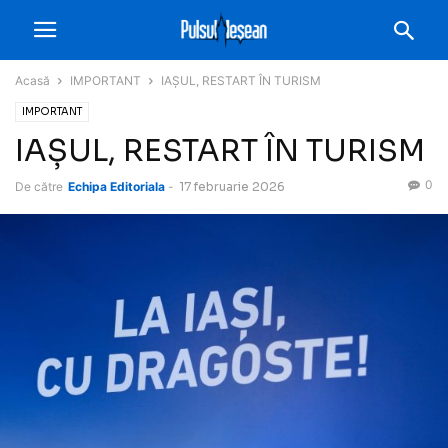
Acasă
IMPORTANT
IAȘUL, RESTART ÎN TURISM
IMPORTANT
IAȘUL, RESTART ÎN TURISM
0
De către
Echipa Editoriala
-
17 februarie 2026