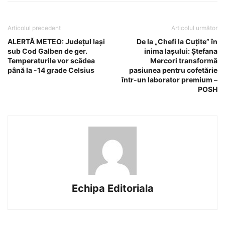
Articolul precedent
Articolul următor
ALERTĂ METEO: Județul Iași
De la „Chefi la Cuțite” în
sub Cod Galben de ger.
inima Iașului: Ștefana
Temperaturile vor scădea
Mercori transformă
până la -14 grade Celsius
pasiunea pentru cofetărie
într-un laborator premium –
POSH
Echipa Editoriala