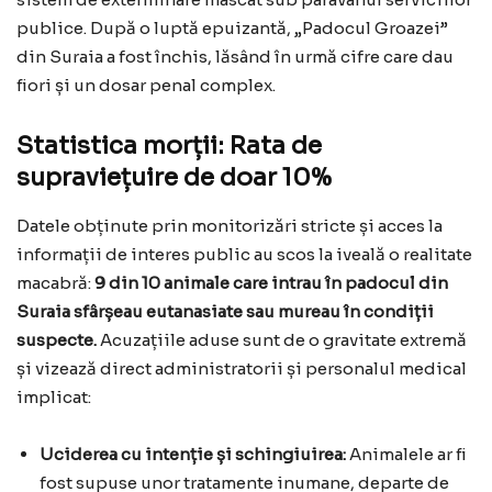
publice. După o luptă epuizantă, „Padocul Groazei”
din Suraia a fost închis, lăsând în urmă cifre care dau
fiori și un dosar penal complex.
Statistica morții: Rata de
supraviețuire de doar 10%
Datele obținute prin monitorizări stricte și acces la
informații de interes public au scos la iveală o realitate
macabră:
9 din 10 animale care intrau în padocul din
Suraia sfârșeau eutanasiate sau mureau în condiții
suspecte.
Acuzațiile aduse sunt de o gravitate extremă
și vizează direct administratorii și personalul medical
implicat:
Uciderea cu intenție și schingiuirea:
Animalele ar fi
fost supuse unor tratamente inumane, departe de