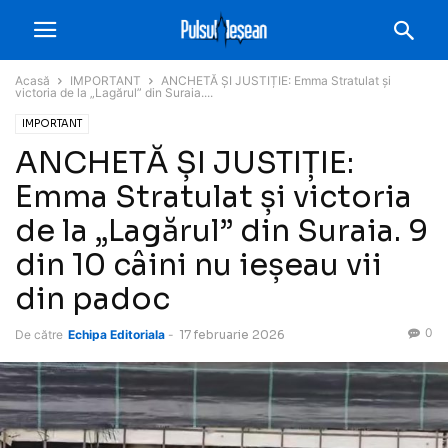
Acasă
IMPORTANT
ANCHETĂ ȘI JUSTIȚIE: Emma Stratulat și
victoria de la „Lagărul” din Suraia....
IMPORTANT
ANCHETĂ ȘI JUSTIȚIE:
Emma Stratulat și victoria
de la „Lagărul” din Suraia. 9
din 10 câini nu ieșeau vii
din padoc
0
De către
Echipa Editoriala
-
17 februarie 2026