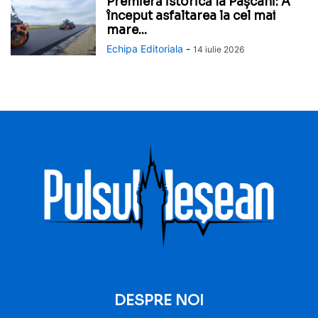
Premieră istorică la Pașcani: A
început asfaltarea la cel mai
mare...
Echipa Editoriala
-
14 iulie 2026
DESPRE NOI