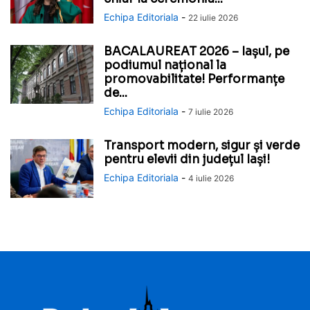
Echipa Editoriala
-
22 iulie 2026
BACALAUREAT 2026 – Iașul, pe
podiumul național la
promovabilitate! Performanțe
de...
Echipa Editoriala
-
7 iulie 2026
Transport modern, sigur și verde
pentru elevii din județul Iași!
Echipa Editoriala
-
4 iulie 2026