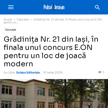
Acasă
Educație
Grădinița Nr. 21 din Iași, în finala unui concurs E.ON
pentru un...
Educație
Grădinița Nr. 21 din Iași, în
finala unui concurs E.ON
pentru un loc de joacă
modern
0
De către
Echipa Editoriala
-
10 iunie 2026