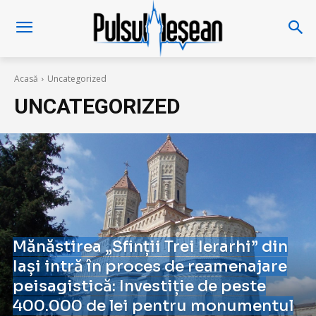
Acasă
Uncategorized
UNCATEGORIZED
Mănăstirea „Sfinții Trei Ierarhi” din
Iași intră în proces de reamenajare
peisagistică: Investiție de peste
400.000 de lei pentru monumentul