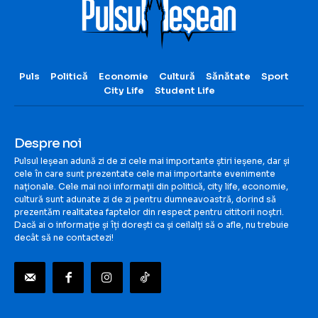
Puls
Politică
Economie
Cultură
Sănătate
Sport
City Life
Student Life
Despre noi
Pulsul Ieșean adună zi de zi cele mai importante știri ieșene, dar și
cele în care sunt prezentate cele mai importante evenimente
naționale. Cele mai noi informații din politică, city life, economie,
cultură sunt adunate zi de zi pentru dumneavoastră, dorind să
prezentăm realitatea faptelor din respect pentru cititorii noștri.
Dacă ai o informație și îți dorești ca și ceilalți să o afle, nu trebuie
decât să ne contactezi!