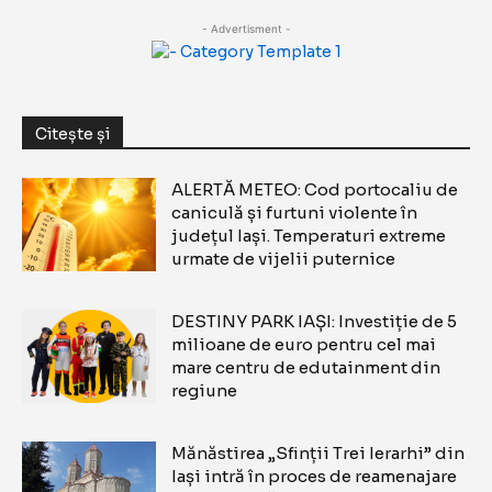
- Advertisment -
Citește și
ALERTĂ METEO: Cod portocaliu de
caniculă și furtuni violente în
județul Iași. Temperaturi extreme
urmate de vijelii puternice
DESTINY PARK IAȘI: Investiție de 5
milioane de euro pentru cel mai
mare centru de edutainment din
regiune
Mănăstirea „Sfinții Trei Ierarhi” din
Iași intră în proces de reamenajare