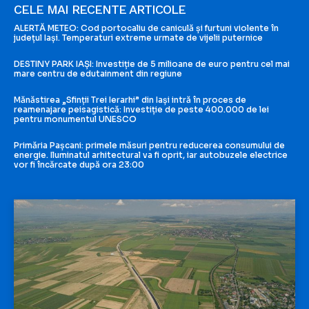
CELE MAI RECENTE ARTICOLE
ALERTĂ METEO: Cod portocaliu de caniculă și furtuni violente în
județul Iași. Temperaturi extreme urmate de vijelii puternice
DESTINY PARK IAȘI: Investiție de 5 milioane de euro pentru cel mai
mare centru de edutainment din regiune
Mănăstirea „Sfinții Trei Ierarhi” din Iași intră în proces de
reamenajare peisagistică: Investiție de peste 400.000 de lei
pentru monumentul UNESCO
Primăria Pașcani: primele măsuri pentru reducerea consumului de
energie. Iluminatul arhitectural va fi oprit, iar autobuzele electrice
vor fi încărcate după ora 23:00