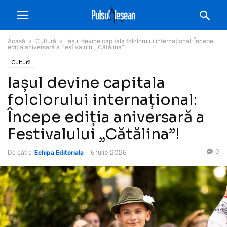
Acasă
Cultură
Iașul devine capitala folclorului internațional: Începe
ediția aniversară a Festivalului „Cătălina”!
Cultură
Iașul devine capitala
folclorului internațional:
Începe ediția aniversară a
Festivalului „Cătălina”!
0
De către
Echipa Editoriala
-
6 iulie 2026