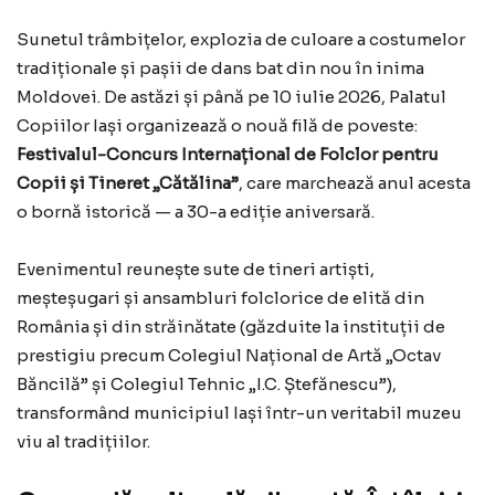
Sunetul trâmbițelor, explozia de culoare a costumelor
tradiționale și pașii de dans bat din nou în inima
Moldovei. De astăzi și până pe 10 iulie 2026, Palatul
Copiilor Iași organizează o nouă filă de poveste:
Festivalul-Concurs Internațional de Folclor pentru
Copii și Tineret „Cătălina”
, care marchează anul acesta
o bornă istorică — a 30-a ediție aniversară.
Evenimentul reunește sute de tineri artiști,
meșteșugari și ansambluri folclorice de elită din
România și din străinătate (găzduite la instituții de
prestigiu precum Colegiul Național de Artă „Octav
Băncilă” și Colegiul Tehnic „I.C. Ștefănescu”),
transformând municipiul Iași într-un veritabil muzeu
viu al tradițiilor.