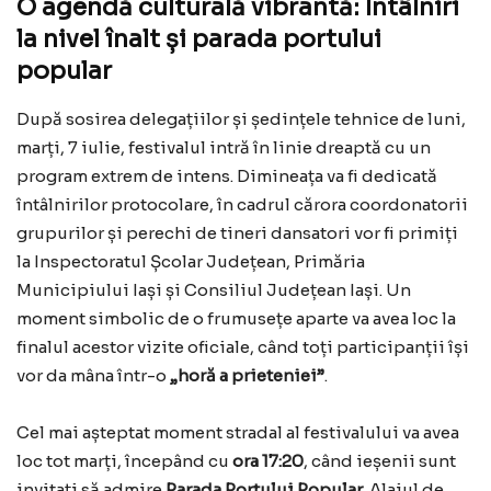
O agendă culturală vibrantă: Întâlniri
la nivel înalt și parada portului
popular
După sosirea delegațiilor și ședințele tehnice de luni,
marți, 7 iulie, festivalul intră în linie dreaptă cu un
program extrem de intens. Dimineața va fi dedicată
întâlnirilor protocolare, în cadrul cărora coordonatorii
grupurilor și perechi de tineri dansatori vor fi primiți
la Inspectoratul Școlar Județean, Primăria
Municipiului Iași și Consiliul Județean Iași. Un
moment simbolic de o frumusețe aparte va avea loc la
finalul acestor vizite oficiale, când toți participanții își
vor da mâna într-o
„horă a prieteniei”
.
Cel mai așteptat moment stradal al festivalului va avea
loc tot marți, începând cu
ora 17:20
, când ieșenii sunt
invitați să admire
Parada Portului Popular
. Alaiul de