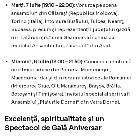
Marți, 7 iulie (19:10 – 22:00):
Vor urca pe scenă
ansambluri din Călărași (Republica Moldova),
Torino (Italia), Întorsura Buzăului, Tulcea, Neamț,
Suceava, precum și reprezentanții județului gazdă
din Tătăruși și Ciurea. Seara se va încheia cu
recitalul Ansamblului „Zarandul” din Arad.
Miercuri, 8 iulie (18:00 – 21:50):
Concursul continuă
cu ritmuri aduse din Polonia, Muntenegru,
Macedonia, dar și din regiuni istorice ale României
(Miercurea Ciuc, Olt, Maramureș, Brașov, Brăila,
Botoșani și Timișoara). Invitatul special al serii va fi
Ansamblul „Plaiurile Dornei” din Vatra Dornei.
Excelență, spiritualitate și un
Spectacol de Gală Aniversar