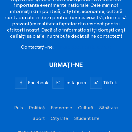
importante evenimente naționale. Cele mai noi
informații din politică, city life, economie, cultură
sunt adunate zi de zi pentru dumneavoastră, dorind să
prezentăm realitatea faptelor din respect pentru
cititorii noștri. Dacă ai o informație și îți dorești ca și
ceilalți să o afle, nu trebuie decât să ne contactezi!
Contactați-ne:
contact@pulsuliesean.ro
URMAȚI-NE
Facebook
Instagram
TikTok
Puls
Politică
Economie
Cultură
Sănătate
Sport
City Life
Student Life