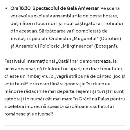
Ora 18:30:
Spectacolul de Gală Aniversar
. Pe scenă
vor evolua exclusiv ansamblurile de peste hotare,
deținătorii locurilor I și noul câștigător al Trofeului
din acest an. Sărbătoarea va fi completată de
invitații speciali: Orchestra „Mugurelul” (Dorohoi)
și Ansamblul Folcloric „Mărgineanca” (Botoșani).
Festivalul Internațional „Cătălina” demonstrează, la
ceas aniversar, că folclorul nu aparține doar trecutului,
ci este un limbaj viu, o „vagră străbună de cântec, joc și
voie bună” prin care tânăra generație își duce cu
mândrie rădăcinile mai departe. Ieșenii și turiștii sunt
așteptați în număr cât mai mare în Grădina Palas pentru
a celebra împreună această sărbătoare a sufletului
românesc și universal!