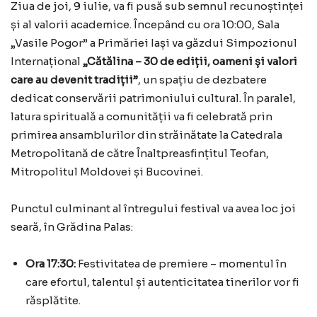
Ziua de joi, 9 iulie, va fi pusă sub semnul recunoștinței
și al valorii academice. Începând cu ora 10:00, Sala
„Vasile Pogor” a Primăriei Iași va găzdui Simpozionul
Internațional
„Cătălina – 30 de ediții, oameni și valori
care au devenit tradiții”
, un spațiu de dezbatere
dedicat conservării patrimoniului cultural. În paralel,
latura spirituală a comunității va fi celebrată prin
primirea ansamblurilor din străinătate la Catedrala
Metropolitană de către Înaltpreasfințitul Teofan,
Mitropolitul Moldovei și Bucovinei.
Punctul culminant al întregului festival va avea loc joi
seară, în Grădina Palas:
Ora 17:30:
Festivitatea de premiere – momentul în
care efortul, talentul și autenticitatea tinerilor vor fi
răsplătite.