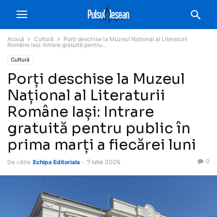
Acasă
Cultură
Porți deschise la Muzeul Național al Literaturii
Române Iași: Intrare gratuită pentru...
Cultură
Porți deschise la Muzeul
Național al Literaturii
Române Iași: Intrare
gratuită pentru public în
prima marți a fiecărei luni
0
De către
Echipa Editoriala
-
7 iulie 2026