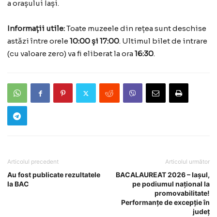
a orașului Iași.
Informații utile:
Toate muzeele din rețea sunt deschise
astăzi între orele
10:00 și 17:00
. Ultimul bilet de intrare
(cu valoare zero) va fi eliberat la ora
16:30
.
Articolul precedent
Articolul următor
Au fost publicate rezultatele
BACALAUREAT 2026 – Iașul,
la BAC
pe podiumul național la
promovabilitate!
Performanțe de excepție în
județ