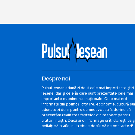
Despre noi
Pulsul Ieșean adună zi de zi cele mai importante știri
ieșene, dar și cele în care sunt prezentate cele mai
importante evenimente naționale. Cele mai noi
informații din politică, city life, economie, cultură su
adunate zi de zi pentru dumneavoastră, dorind să
prezentăm realitatea faptelor din respect pentru
cititorii noștri. Dacă ai o informație și îți dorești ca ș
ceilalți să o afle, nu trebuie decât să ne contactezi!