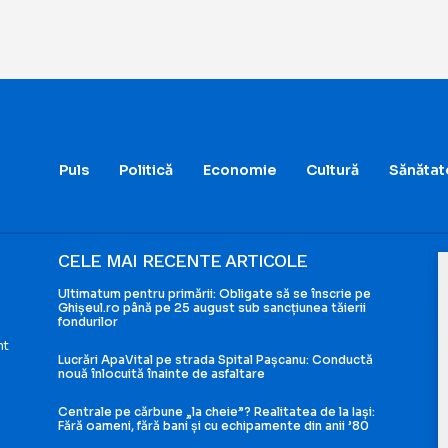
Puls
Politică
Economie
Cultură
Sănătat
CELE MAI RECENTE ARTICOLE
Ultimatum pentru primării: Obligate să se înscrie pe
Ghișeul.ro până pe 25 august sub sancțiunea tăierii
fondurilor
nt
Lucrări ApaVital pe strada Spital Pașcanu: Conductă
nouă înlocuită înainte de asfaltare
i
Centrale pe cărbune „la cheie”? Realitatea de la Iași:
Fără oameni, fără bani și cu echipamente din anii ’80