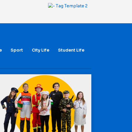
e
Sport
City Life
Student Life