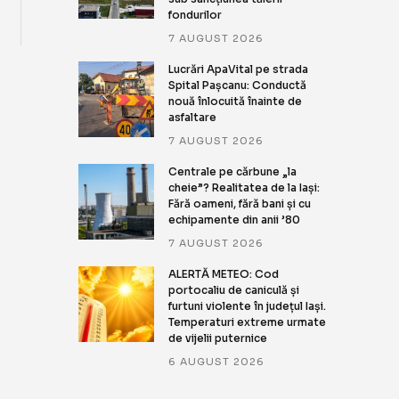
fondurilor
7 AUGUST 2026
Lucrări ApaVital pe strada
Spital Pașcanu: Conductă
nouă înlocuită înainte de
asfaltare
7 AUGUST 2026
Centrale pe cărbune „la
cheie”? Realitatea de la Iași:
Fără oameni, fără bani și cu
echipamente din anii ’80
7 AUGUST 2026
ALERTĂ METEO: Cod
portocaliu de caniculă și
furtuni violente în județul Iași.
Temperaturi extreme urmate
de vijelii puternice
6 AUGUST 2026