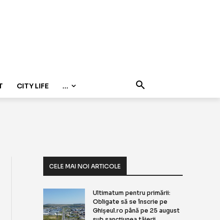
T
CITY LIFE
...
CELE MAI NOI ARTICOLE
Ultimatum pentru primării:
Obligate să se înscrie pe
Ghișeul.ro până pe 25 august
sub sancțiunea tăierii