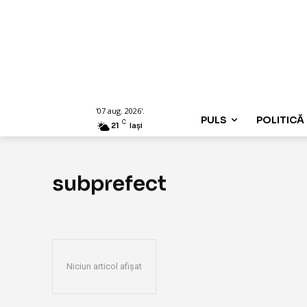
'07 aug. 2026'.
PULS
POLITICĂ
C
21
Iași
subprefect
Niciun articol afișat