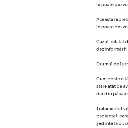
le poate dezvol
Aceasta reprez
le poate dezvol
Cazul, relatat
dezinformării 
Drumul de la t
Cum poate o tâ
stare atât de 
dar din păcate,
Tratamentul vi
pacientei, car
ședințe la o vr