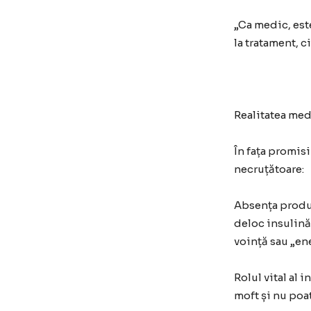
„Ca medic, este
la tratament, c
Realitatea med
În fața promis
necruțătoare:
Absența produc
deloc insulină.
voință sau „ene
Rolul vital al 
moft și nu poat