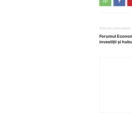
Articolul precedent
Forumul Economi
investiții și hub