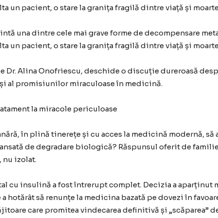
ta un pacient, o stare la granița fragilă dintre viață și moarte
intă una dintre cele mai grave forme de decompensare met
ta un pacient, o stare la granița fragilă dintre viață și moarte
 de Dr. Alina Onofriescu, deschide o discuție dureroasă des
și al promisiunilor miraculoase în medicină.
ratament la miracole periculoase
nără, în plină tinerețe și cu acces la medicină modernă, să 
avansată de degradare biologică? Răspunsul oferit de familie
 nu izolat.
tal cu insulină a fost întrerupt complet. Decizia a aparținut
e a hotărât să renunțe la medicina bazată pe dovezi în favoar
ăjitoare care promitea vindecarea definitivă și „scăparea” d