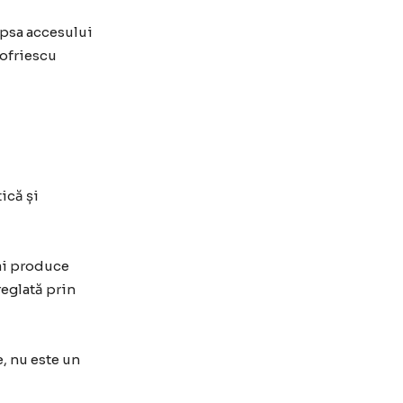
lipsa accesului
nofriescu
ică și
mai produce
reglată prin
e, nu este un