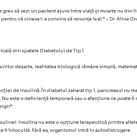
 greu să vezi un pacient ajuns între viață și moarte nu din 
i pentru că cineva l-a convins să renunțe la el.” – Dr. Alina O
icală din spatele Diabetului de Tip 1
iunilor deșarte, realitatea biologică rămâne simplă, matemat
ției de insulină: În diabetul zaharat tip 1, pancreasul nu 
 Nu este o deficiență temporară sau o afecțiune ce poate fi 
rgii”.
insulinei: Insulina nu este o opțiune terapeutică printre altel
e fi înlocuită. Fără ea, organismul intră în autodistrugere.