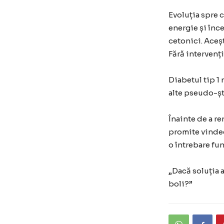
Evoluția spre 
energie și înc
cetonici. Aceșt
Fără intervenț
Diabetul tip 1 
alte pseudo-șt
Înainte de a r
promite vindec
o întrebare fu
„Dacă soluția 
boli?”