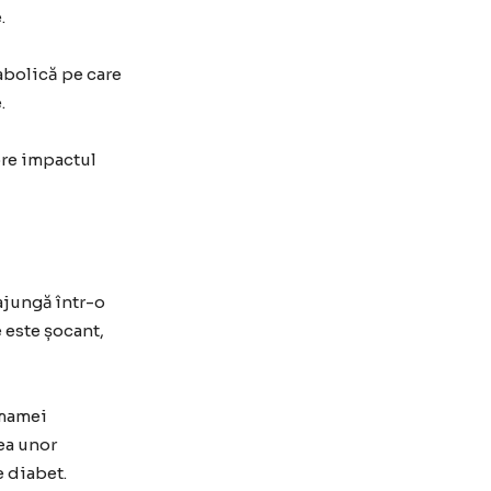
.
abolică pe care
.
pre impactul
ajungă într-o
 este șocant,
 mamei
ea unor
e diabet.