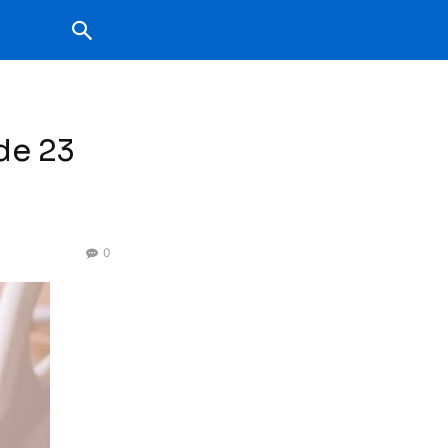
 de 23
0