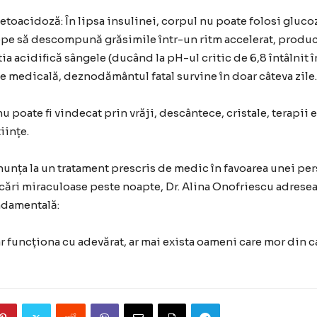
cetoacidoză: În lipsa insulinei, corpul nu poate folosi gluco
epe să descompună grăsimile într-un ritm accelerat, produ
ia acidifică sângele (ducând la pH-ul critic de 6,8 întâlnit în
ie medicală, deznodământul fatal survine în doar câteva zile.
nu poate fi vindecat prin vrăji, descântece, cristale, terapii
iințe.
enunța la un tratament prescris de medic în favoarea unei pe
ări miraculoase peste noapte, Dr. Alina Onofriescu adrese
ndamentală:
ar funcționa cu adevărat, ar mai exista oameni care mor din c