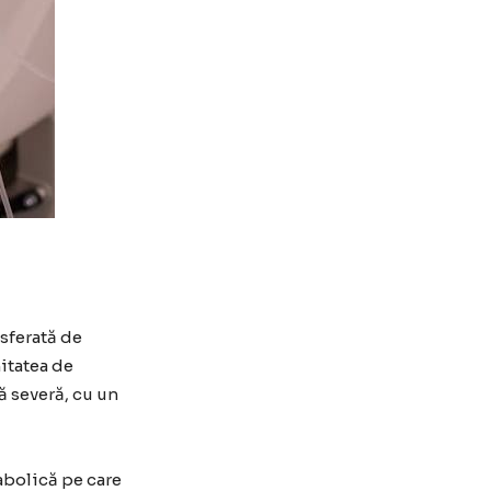
nsferată de
itatea de
ă severă, cu un
abolică pe care