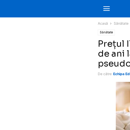
Acasă
Sănătate
Sănătate
Prețul 
de ani 
pseudo
De către
Echipa Edi