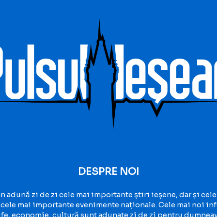
DESPRE NOI
n adună zi de zi cele mai importante știri ieșene, dar și cele
 cele mai importante evenimente naționale. Cele mai noi inf
 life, economie, cultură sunt adunate zi de zi pentru dumnea