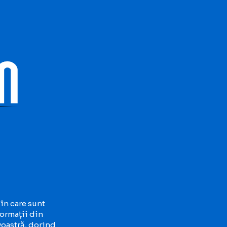
 în care sunt
ormații din
voastră, dorind