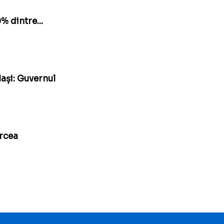
% dintre...
Iași: Guvernul
ircea