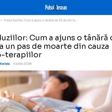
Prețul Iluziilor: Cum a ajuns o tânără de 23 de ani la...
Iluziilor: Cum a ajuns o tânără
la un pas de moarte din cauza
-terapiilor
toriala
-
4 iunie 2026