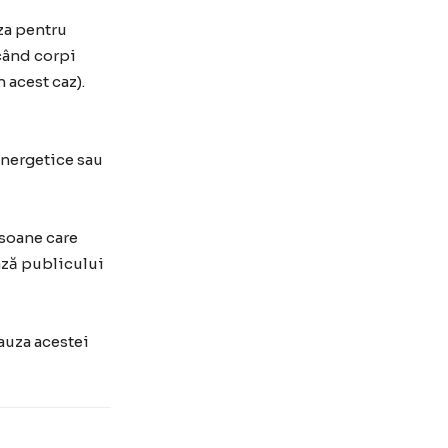
za pentru
când corpi
 acest caz).
 energetice sau
rsoane care
ază publicului
auza acestei