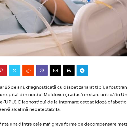
r 23 de ani, diagnosticată cu diabet zaharat tip 1, a fost tra
un spital din nordul Moldovei și adusă în stare critică în Un
e (UPU). Diagnosticul de la internare: cetoacidoză diabetic
zervă alcalină nedetectabilă.
intă una dintre cele mai grave forme de decompensare met