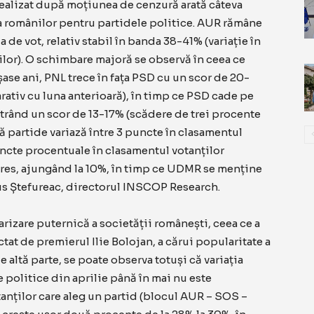
alizat după moțiunea de cenzură arată câteva
 a românilor pentru partidele politice. AUR rămâne
 de vot, relativ stabil în banda 38-41% (variație în
ilor). O schimbare majoră se observă în ceea ce
 șase ani, PNL trece în fața PSD cu un scor de 20-
ativ cu luna anterioară), în timp ce PSD cade pe
strând un scor de 13-17% (scădere de trei procente
uă partide variază între 3 puncte în clasamentul
uncte procentuale în clasamentul votanților
gres, ajungând la 10%, în timp ce UDMR se menține
us Ștefureac, directorul INSCOP Research.
rizare puternică a societății românești, ceea ce a
tat de premierul Ilie Bolojan, a cărui popularitate a
 altă parte, se poate observa totuși că variația
 politice din aprilie până în mai nu este
anților care aleg un partid (blocul AUR – SOS –