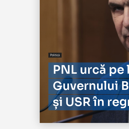
Politică
PNL urcă pe 
Guvernului B
și USR în reg