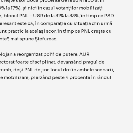
crește ușor două procente de la 28% la 30%, în
 la 17%), și nici în cazul votanților mobilizați
, blocul PNL – USR de la 31% la 33%, în timp ce PSD
nteresant este că, în comparație cu situația din urmă
t practic la același scor, în timp ce PNL crește cu
nte”, mai spune Ștefureac.
lojan a reorganizat polii de putere. AUR
ctorat foarte disciplinat, devansând pragul de
himb, deși PNL deține locul doi în ambele scenarii,
e mobilizare, pierzând peste 4 procente în rândul