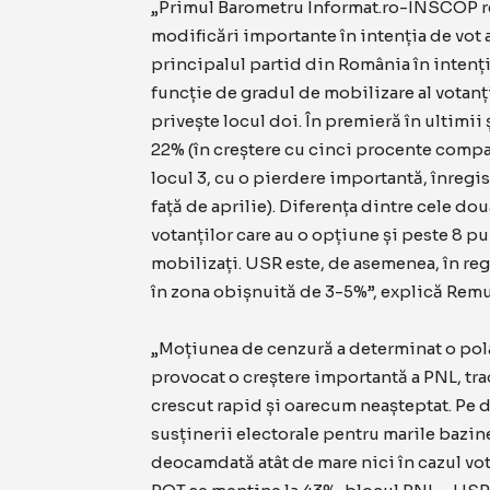
„Primul Barometru Informat.ro-INSCOP re
modificări importante în intenția de vot
principalul partid din România în intenția
funcție de gradul de mobilizare al votanț
privește locul doi. În premieră în ultimii
22% (în creștere cu cinci procente compar
locul 3, cu o pierdere importantă, înregi
față de aprilie). Diferența dintre cele do
votanților care au o opțiune și peste 8 p
mobilizați. USR este, de asemenea, în re
în zona obișnuită de 3-5%”, explică Rem
„Moțiunea de cenzură a determinat o pola
provocat o creștere importantă a PNL, trac
crescut rapid și oarecum neașteptat. Pe de
susținerii electorale pentru marile bazine
deocamdată atât de mare nici în cazul vot