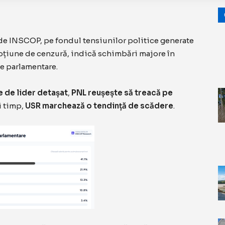
 de INSCOP, pe fondul tensiunilor politice generate
țiune de cenzură, indică schimbări majore în
le parlamentare.
e de lider detașat
,
PNL reușește să treacă pe
i timp,
USR marchează o tendință de scădere
.