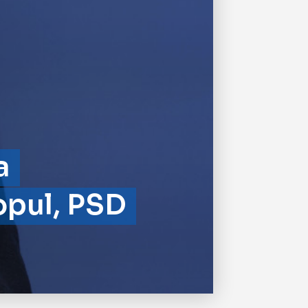
a
opul, PSD