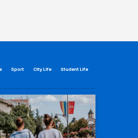
e
Sport
City Life
Student Life