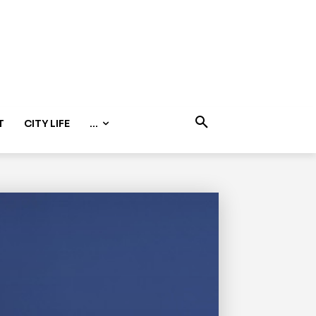
T
CITY LIFE
...