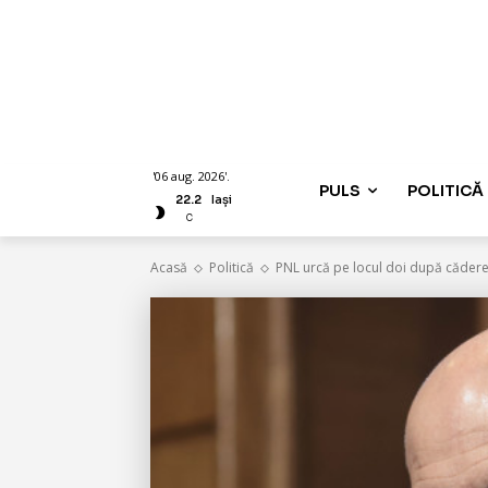
'06 aug. 2026'.
PULS
POLITICĂ
22.2
Iași
C
Acasă
Politică
PNL urcă pe locul doi după cădere