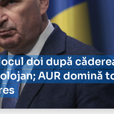
locul doi după cădere
olojan; AUR domină t
res