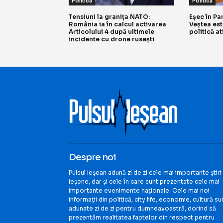
Politică
Politică
Tensiuni la granița NATO:
Eșec în Pa
România ia în calcul activarea
Veștea est
Articolului 4 după ultimele
politică a
incidente cu drone rusești
Despre noi
Pulsul Ieșean adună zi de zi cele mai importante știri
ieșene, dar și cele în care sunt prezentate cele mai
importante evenimente naționale. Cele mai noi
informații din politică, city life, economie, cultură su
adunate zi de zi pentru dumneavoastră, dorind să
prezentăm realitatea faptelor din respect pentru