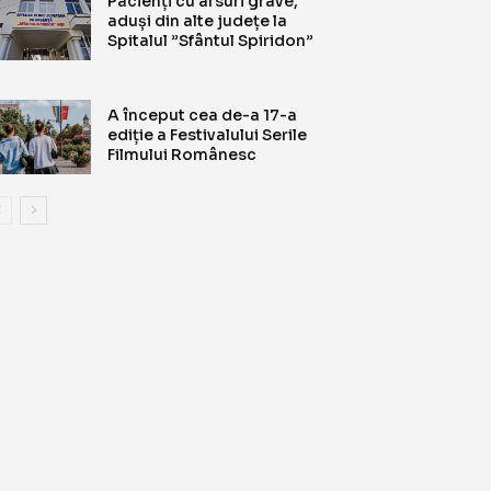
Pacienți cu arsuri grave,
aduși din alte județe la
Spitalul ”Sfântul Spiridon”
A început cea de-a 17-a
ediție a Festivalului Serile
Filmului Românesc