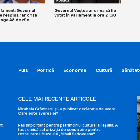
Politică
rlament: Guvernul
Guvernul Veștea ar urma să fie
e respins, iar criza
votat în Parlament la ora 21:30
tinge 48 de zile
Puls
Politică
Economie
Cultură
Sănătat
CELE MAI RECENTE ARTICOLE
Mirabela Grădinaru și-a publicat declarația de avere.
Care este averea ei?
nt
Pas important pentru patrimoniul cultural al Iașului: A
fost emisă autorizația de construire pentru
restaurarea Muzeului „Mihail Sadoveanu”