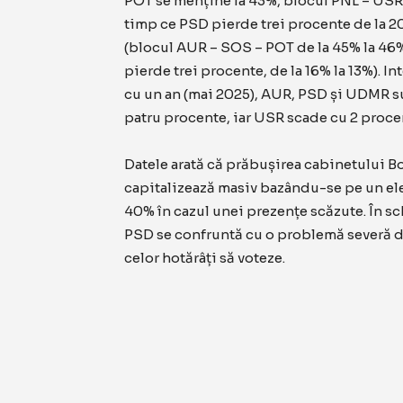
POT se menține la 43%, blocul PNL – USR 
timp ce PSD pierde trei procente de la 20%
(blocul AUR – SOS – POT de la 45% la 46%
pierde trei procente, de la 16% la 13%). I
cu un an (mai 2025), AUR, PSD și UDMR sun
patru procente, iar USR scade cu 2 proce
Datele arată că prăbușirea cabinetului Bo
capitalizează masiv bazându-se pe un ele
40% în cazul unei prezențe scăzute. În sc
PSD se confruntă cu o problemă severă d
celor hotărâți să voteze.