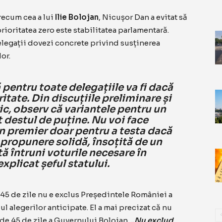
recum cea a lui
Ilie Bolojan
, Nicușor Dan a evitat să
ioritatea zero este stabilitatea parlamentară.
delegații dovezi concrete privind susținerea
or.
pentru toate delegațiile va fi dacă
tate. Din discuțiile preliminare și
c, observ că variantele pentru un
 destul de puține. Nu voi face
 premier doar pentru a testa dacă
 propunere solidă, însoțită de un
ă întruni voturile necesare în
xplicat șeful statului.
 45 de zile nu e exclus Președintele României a
l alegerilor anticipate. El a mai precizat că nu
de 45 de zile a Guvernului Bolojan.
„Nu exclud