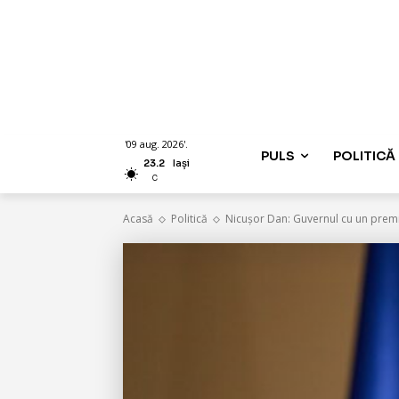
'09 aug. 2026'.
PULS
POLITICĂ
23.2
Iași
C
Acasă
Politică
Nicușor Dan: Guvernul cu un premi