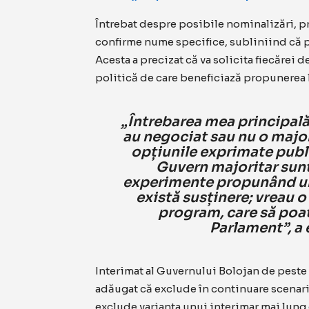
Întrebat despre posibile nominalizări, p
confirme nume specifice, subliniind că pr
Acesta a precizat că va solicita fiecărei 
politică de care beneficiază propunerea l
„Întrebarea mea principală 
au negociat sau nu o majori
opțiunile exprimate publi
Guvern majoritar sunt
experimente propunând un
există susținere; vreau o
program, care să poat
Parlament”, a e
Interimat al Guvernului Bolojan de peste
adăugat că exclude în continuare scenariu
exclude varianta unui interimar mai lung 