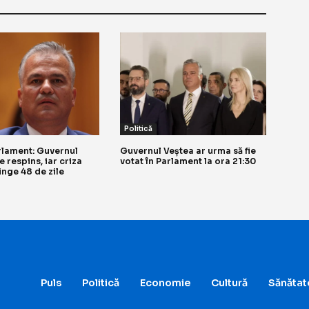
Politică
rlament: Guvernul
Guvernul Veștea ar urma să fie
e respins, iar criza
votat în Parlament la ora 21:30
tinge 48 de zile
Puls
Politică
Economie
Cultură
Sănătat