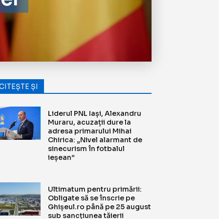
CITEȘTE ȘI
Liderul PNL Iași, Alexandru
Muraru, acuzații dure la
adresa primarului Mihai
Chirica: „Nivel alarmant de
sinecurism în fotbalul
ieșean”
Ultimatum pentru primării:
Obligate să se înscrie pe
Ghișeul.ro până pe 25 august
sub sancțiunea tăierii