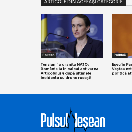
ARTICOLE DIN ACEEAȘI CATEGORIE
Politică
Politică
Tensiuni la granița NATO:
Eșec în Pa
România ia în calcul activarea
Veștea est
Articolului 4 după ultimele
politică a
incidente cu drone rusești