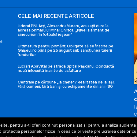
CELE MAI RECENTE ARTICOLE
Liderul PNL Iași, Alexandru Muraru, acuzații dure la
adresa primarului Mihai Chirica: „Nivel alarmant de
sinecurism în fotbalul ieșean”
nt
Ultimatum pentru primării: Obligate să se înscrie pe
Ghișeul.ro până pe 25 august sub sancțiunea tăierii
fondurilor
i
Lucrări ApaVital pe strada Spital Pașcanu: Conductă
nouă înlocuită înainte de asfaltare
Centrale pe cărbune „la cheie”? Realitatea de la Iași:
Fără oameni, fără bani și cu echipamente din anii ’80
A
c
I
v
te, pentru a-ti oferi continut personalizat si pentru a analiza audienta w
otectia persoanelor fizice in ceea ce priveste prelucrarea datelor cu ca