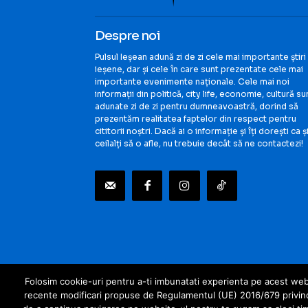
Despre noi
Pulsul Ieșean adună zi de zi cele mai importante știri
ieșene, dar și cele în care sunt prezentate cele mai
importante evenimente naționale. Cele mai noi
informații din politică, city life, economie, cultură su
adunate zi de zi pentru dumneavoastră, dorind să
prezentăm realitatea faptelor din respect pentru
cititorii noștri. Dacă ai o informație și îți dorești ca ș
ceilalți să o afle, nu trebuie decât să ne contactezi!
Folosim cookie-uri pentru a-ti imbunatati experienta pe acest websi
recente modificari propuse de Regulamentul (UE) 2016/679 privind pr