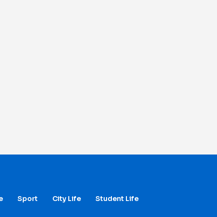
e
Sport
City Life
Student Life