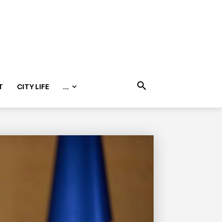
T
CITY LIFE
...