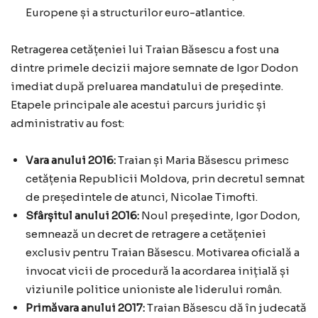
Europene și a structurilor euro-atlantice.
Retragerea cetățeniei lui Traian Băsescu a fost una
dintre primele decizii majore semnate de Igor Dodon
imediat după preluarea mandatului de președinte.
Etapele principale ale acestui parcurs juridic și
administrativ au fost:
Vara anului 2016:
Traian și Maria Băsescu primesc
cetățenia Republicii Moldova, prin decretul semnat
de președintele de atunci, Nicolae Timofti.
Sfârșitul anului 2016:
Noul președinte, Igor Dodon,
semnează un decret de retragere a cetățeniei
exclusiv pentru Traian Băsescu. Motivarea oficială a
invocat vicii de procedură la acordarea inițială și
viziunile politice unioniste ale liderului român.
Primăvara anului 2017:
Traian Băsescu dă în judecată