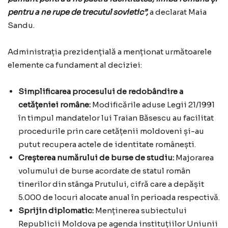
pentru a ne rupe de trecutul sovietic”,
a declarat Maia
Sandu.
Administrația prezidențială a menționat următoarele
elemente ca fundament al deciziei:
Simplificarea procesului de redobândire a
cetățeniei române:
Modificările aduse Legii 21/1991
în timpul mandatelor lui Traian Băsescu au facilitat
procedurile prin care cetățenii moldoveni și-au
putut recupera actele de identitate românești.
Creșterea numărului de burse de studiu:
Majorarea
volumului de burse acordate de statul român
tinerilor din stânga Prutului, cifră care a depășit
5.000 de locuri alocate anual în perioada respectivă.
Sprijin diplomatic:
Menținerea subiectului
Republicii Moldova pe agenda instituțiilor Uniunii