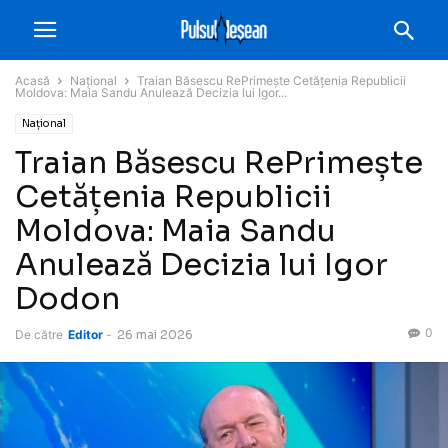
Acasă
Național
Traian Băsescu RePrimește Cetățenia Republicii
Moldova: Maia Sandu Anulează Decizia lui Igor...
Național
Traian Băsescu RePrimește
Cetățenia Republicii
Moldova: Maia Sandu
Anulează Decizia lui Igor
Dodon
0
De către
Editor
-
26 mai 2026