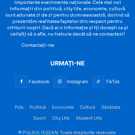
importante evenimente naționale. Cele mai noi
informații din politică, city life, economie, cultură
sunt adunate zi de zi pentru dumneavoastră, dorind să
prezentăm realitatea faptelor din respect pentru
cititorii noștri. Dacă ai o informație și îți dorești ca și
ceilalți să o afle, nu trebuie decât să ne contactezi!
Contactați-ne:
contact@pulsuliesean.ro
URMAȚI-NE
Facebook
Instagram
TikTok
Puls
Politică
Economie
Cultură
Sănătate
Sport
City Life
Student Life
© PULSUL IEȘEAN. Toate drepturile rezervate.