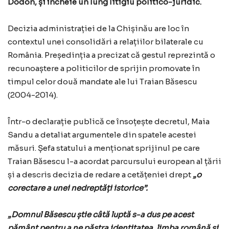
Dodon, și încheie un lung litigiu politico-juridic.
Decizia administrației de la Chișinău are loc în
contextul unei consolidări a relațiilor bilaterale cu
România. Președinția a precizat că gestul reprezintă o
recunoaștere a politicilor de sprijin promovate în
timpul celor două mandate ale lui Traian Băsescu
(2004-2014).
Într-o declarație publică ce însoțește decretul, Maia
Sandu a detaliat argumentele din spatele acestei
măsuri. Șefa statului a menționat sprijinul pe care
Traian Băsescu l-a acordat parcursului european al țării
și a descris decizia de redare a cetățeniei drept
„o
corectare a unei nedreptăți istorice”.
„Domnul Băsescu știe câtă luptă s-a dus pe acest
pământ pentru a ne păstra identitatea, limba română și