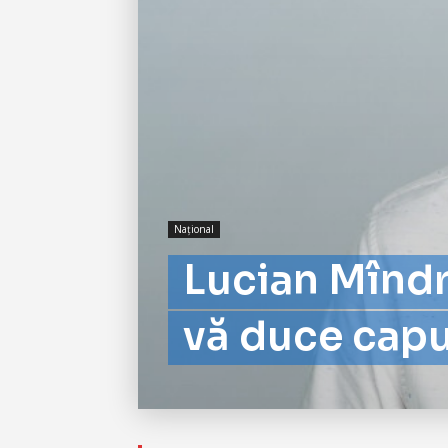
Național
Lucian Mîndru
vă duce capu