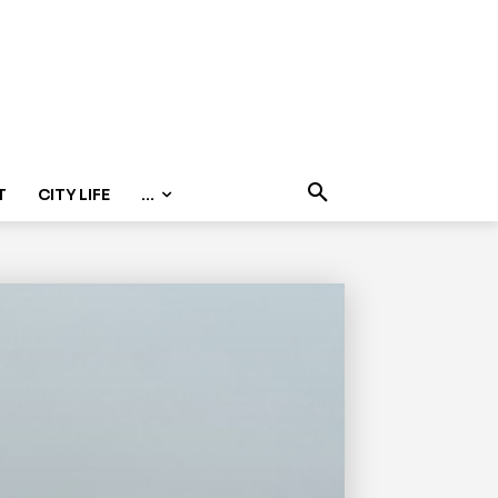
T
CITY LIFE
...