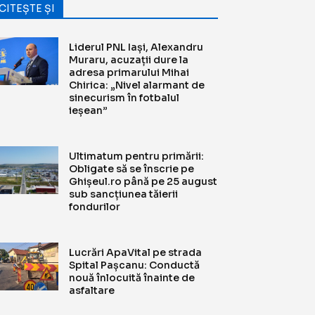
CITEȘTE ȘI
Liderul PNL Iași, Alexandru
Muraru, acuzații dure la
adresa primarului Mihai
Chirica: „Nivel alarmant de
sinecurism în fotbalul
ieșean”
Ultimatum pentru primării:
Obligate să se înscrie pe
Ghișeul.ro până pe 25 august
sub sancțiunea tăierii
fondurilor
Lucrări ApaVital pe strada
Spital Pașcanu: Conductă
nouă înlocuită înainte de
asfaltare