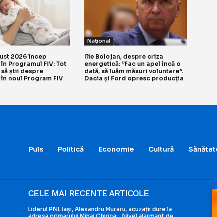
Național
gust 2026 încep
Ilie Bolojan, despre criza
e în Programul FIV: Tot
energetică: ”Fac un apel încă o
 să știi despre
dată, să luăm măsuri voluntare”.
e în noul Program FIV
Dacia și Ford opresc producția
Puls
Politică
Economie
Cultură
Sănătat
CELE MAI RECENTE ARTICOLE
Liderul PNL Iași, Alexandru Muraru, acuzații dure la
adresa primarului Mihai Chirica: „Nivel alarmant de