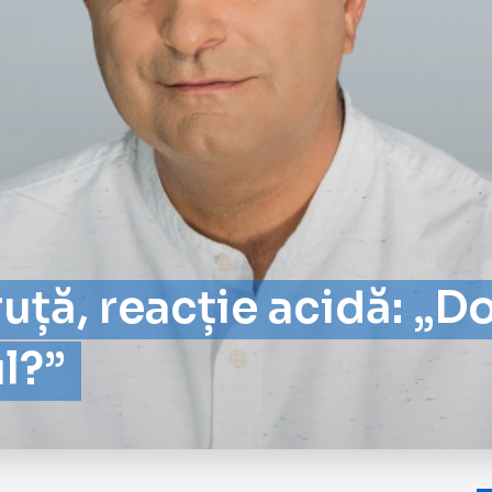
ță, reacție acidă: „Do
l?”