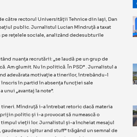
e către rectorul Universității Tehnice din Iași, Dan
spațiul public. Jurnalistul Lucian Mîndruță a taxat
 pe rețelele sociale, analizând dedesubturile
ctând nuanța recrutării: „se laudă pe un grup de
ă. Am glumit. Nu în politică. În PSD” . Jurnalistul a
nd adevărata motivație a tinerilor, întrebându-l
 înscris în partid în absența funcției sale
 unui „avantaj la note”.
e tineri. Mîndruță i-a întrebat retoric dacă materia
sprijin politic și i-a provocat să numească o
mpul vieții lor. Jurnalistul și-a încheiat mesajul
c, gaudeamus igitur and stuff” trăgând un semnal de