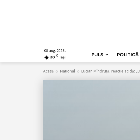
'08 aug. 2026'.
PULS
POLITICĂ
C
30
Iași
Acasă
Național
Lucian Mîndruță, reacție acidă: „