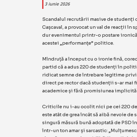
3 iunie 2026
Scandalul recrutării masive de studenți d
Cașcaval, a provocat un val de reacții în 
dur evenimentul printr-o postare ironică
acestei „performanțe” politice.
Mîndruță a început cu o ironie fină, core
partid că a adus 220 de studenți în politic
ridicat semne de întrebare legitime privi
direct pe rector dacă studenții s-ar mai fi
academice și fără promisiunea implicită a
Criticile nu i-au ocolit nici pe cei 220 d
este atât de grea încât să aibă nevoie de 
singură măsură bună adoptată de PSD în ti
într-un ton amar și sarcastic: „Mulțumes