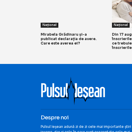
Național
Național
Mirabela Grădinaru și-a
Din 17 au
publicat declarația de avere.
înscrieril
Care este averea ei?
ce trebuie
înscrieril
Despre noi
Pulsul Ieșean adună zi de zi cele mai importante știri
ieșene, dar și cele în care sunt prezentate cele mai