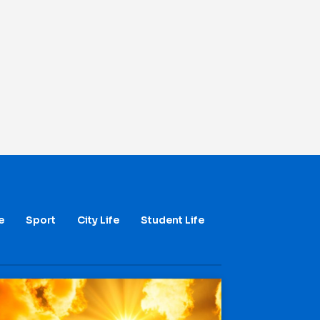
e
Sport
City Life
Student Life