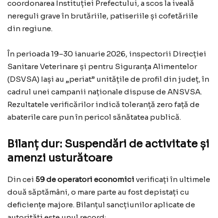
coordonarea Instituției Prefectului, a scos la iveală
nereguli grave în brutăriile, patiseriile și cofetăriile
din regiune.
În perioada 19–30 ianuarie 2026, inspectorii Direcției
Sanitare Veterinare și pentru Siguranța Alimentelor
(DSVSA) Iași au „periat” unitățile de profil din județ, în
cadrul unei campanii naționale dispuse de ANSVSA.
Rezultatele verificărilor indică toleranță zero față de
abaterile care pun în pericol sănătatea publică.
Bilanț dur: Suspendări de activitate și
amenzi usturătoare
Din cei
59 de operatori economici
verificați în ultimele
două săptămâni, o mare parte au fost depistați cu
deficiențe majore. Bilanțul sancțiunilor aplicate de
autorități este unul record: