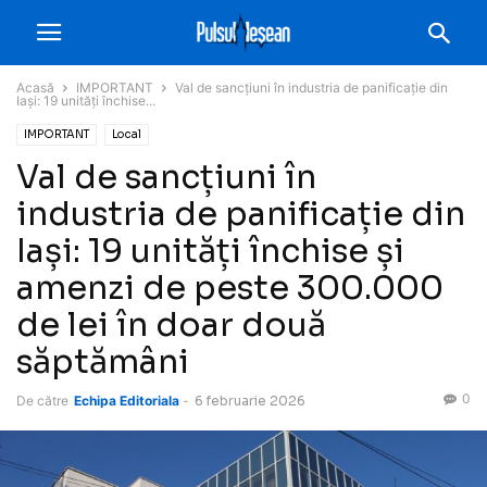
Acasă
IMPORTANT
Val de sancțiuni în industria de panificație din
Iași: 19 unități închise...
IMPORTANT
Local
Val de sancțiuni în
industria de panificație din
Iași: 19 unități închise și
amenzi de peste 300.000
de lei în doar două
săptămâni
0
De către
Echipa Editoriala
-
6 februarie 2026