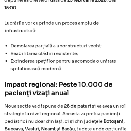
depunerea ofertelor data de
25 februarie 2026, ora
15:00
.
Lucrările vor cuprinde un proces amplu de
infrastructură:
Demolarea parțială a unor structuri vechi;
Reabilitarea clădirii existente;
Extinderea spațiilor pentru a acomoda o unitate
spitalicească modernă.
Impact regional: Peste 10.000 de
pacienți vizați anual
Noua secție va dispune de
26 de paturi
și va avea un rol
strategic la nivel regional. Aceasta va prelua pacienți
pediatrici nu doar din Iași, ci și din județele
Botoșani,
Suceava, Vaslui, Neamț și Bacău
, județe unde opțiunile