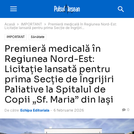
Acasă
IMPORTANT
Premieră medicală în Regiunea Nord-Est:
Licitație lansată pentru prima Secție de Îngrijiri...
IMPORTANT
Sănătate
Premieră medicală în
Regiunea Nord-Est:
Licitație lansată pentru
prima Secție de Îngrijiri
Paliative la Spitalul de
Copii „Sf. Maria” din Iași
0
De către
Echipa Editoriala
-
6 februarie 2026