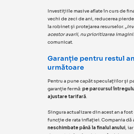
Investițiile masive aflate în curs de f
vechi de zeci de ani, reducerea pierder
la robinet și protejarea resurselor.
„Inv
acestor avarii, nu prioritizarea imagini
comunicat.
Garanție pentru restul an
următoare
Pentru a pune capăt speculațiilor și p
garanție fermă:
pe parcursul întregulu
ajustare tarifară
.
Singura actualizare din acest an a fost 
funcție de rata inflației. Compania dă 
neschimbate până la finalul anului
, i