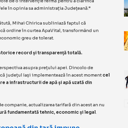
voie de o intervenție fermă pentru a clarifica
fele în opinia sa administrația Județeană.”
tută, Mihai Chirica subliniază faptul că
acă ordine în curtea ApaVital, transformând un
economic greu de tolerat.
istorice record și transparență totală.
erspectiva asupra prețului apei. Dincolo de
ată că județul Iași implementează în acest moment
cel
 a infrastructurii de apă și apă uzată din
e companie, actualizarea tarifară din acest an nu
ră fundamentată tehnic, economic și legal
.
ropeană din țară impune