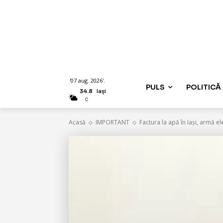
'07 aug. 2026'.
PULS
POLITICĂ
34.8
Iași
C
Acasă
IMPORTANT
Factura la apă în Iași, armă e