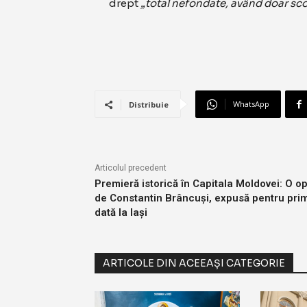
drept
„total nefondate, având doar sco
WhatsApp
Distribuie
Articolul precedent
Premieră istorică în Capitala Moldovei: O o
de Constantin Brâncuși, expusă pentru pri
dată la Iași
ARTICOLE DIN ACEEAȘI CATEGORIE