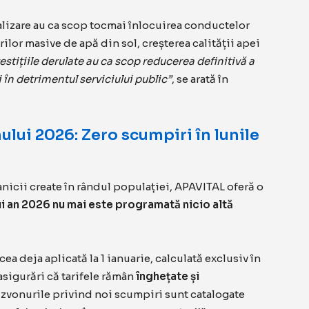
inalizare au ca scop tocmai înlocuirea conductelor
ilor masive de apă din sol, creșterea calității apei
estițiile derulate au ca scop reducerea definitivă a
i în detrimentul serviciului public”
, se arată în
ului 2026: Zero scumpiri în lunile
anicii create în rândul populației, APAVITAL oferă o
i an 2026 nu mai este programată nicio altă
cea deja aplicată la 1 ianuarie, calculată exclusiv în
asigurări că tarifele rămân
înghețate și
ar zvonurile privind noi scumpiri sunt catalogate