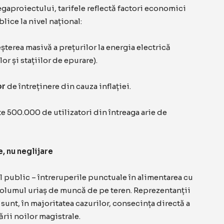
aproiectului, tarifele reflectă factori economici
blice la nivel național:
șterea masivă a prețurilor la energia electrică
r și stațiilor de epurare).
or
de întreținere din cauza inflației.
e 500.000 de utilizatori din întreaga arie de
, nu neglijare
l public – întreruperile punctuale în alimentarea cu
 volumul uriaș de muncă de pe teren. Reprezentanții
sunt, în majoritatea cazurilor, consecința directă a
ării noilor magistrale.