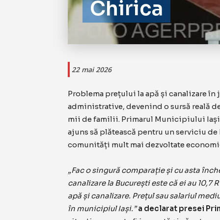
Chirica
22 mai 2026
Problema prețului la apă și canalizare în 
administrative, devenind o sursă reală de
mii de familii. Primarul Municipiului Iași 
ajuns să plătească pentru un serviciu de
comunități mult mai dezvoltate economi
„Fac o singură comparație și cu asta închei
canalizare la București este că ei au 10,
apă și canalizare. Prețul sau salariul me
în municipiul Iași.”
a declarat presei Pri