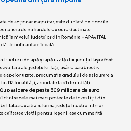
tate de acționar majoritar, este dublată de rigorile
eneficia de miliardele de euro destinate
nică la nivelul județelor din România – APAVITAL
otă de cofinanțare locală.
tructurii de apă și apă uzată din județul Iași
a fost
zvoltare ale județului Iași, având ca obiectiv
e a apelor uzate, precum și a gradului de asigurare a
n 113 localități, arondate la 41 de unități
Cu o valoare de peste 509 milioane de euro
ul dintre cele mai mari proiecte de investiții din
sibilitatea de a transforma județul nostru într-un
e calitatea vieții pentru ieșeni, așa cum merită