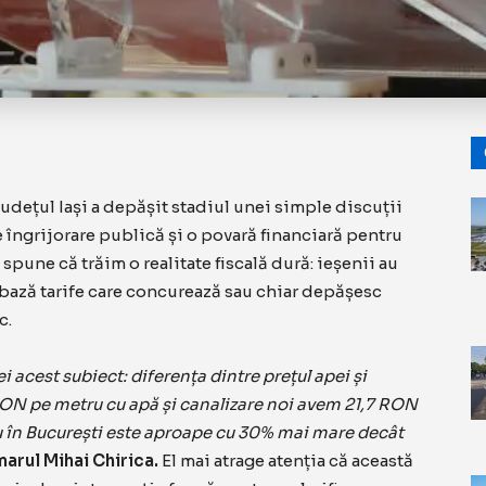
județul Iași a depășit stadiul unei simple discuții
 îngrijorare publică și o povară financiară pentru
spune că trăim o realitate fiscală dură: ieșenii au
 bază tarife care concurează sau chiar depășesc
c.
 acest subiect: diferența dintre prețul apei și
7 RON pe metru cu apă și canalizare noi avem 21,7 RON
diu în București este aproape cu 30% mai mare decât
marul Mihai Chirica.
El mai atrage atenția că această