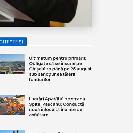
CITEȘTE ȘI
Ultimatum pentru primării:
Obligate să se înscrie pe
Ghișeul.ro până pe 25 august
sub sancțiunea tăierii
fondurilor
Lucrări ApaVital pe strada
Spital Pașcanu: Conductă
nouă înlocuită înainte de
asfaltare