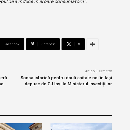
pul de a induce în eroare consumatorii”
.
Facebook
Pinterest
X
Articolul următor
peră
Șansa istorică pentru două spitale noi în Iași
ma
depuse de CJ Iași la Ministerul Investițiilor