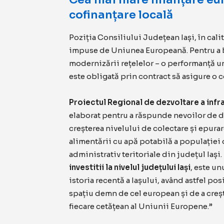
cofinanțare locală
Poziția Consiliului Județean Iași, în cali
impuse de Uniunea Europeană. Pentru a b
modernizării rețelelor – o performanță u
este obligată prin contract să asigure o c
Proiectul Regional de dezvoltare a infras
elaborat pentru a răspunde nevoilor de de
creșterea nivelului de colectare și epurar
alimentării cu apă potabilă a populației di
administrativ teritoriale din județul Iași.
investitii la nivelul județului Iași
, este un
istoria recentă a Iașului, având astfel po
spațiu demn de cel european și de a creșt
fiecare cetățean al Uniunii Europene.”