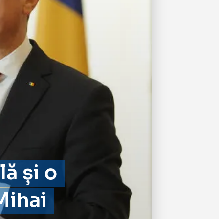
lă și o
Mihai