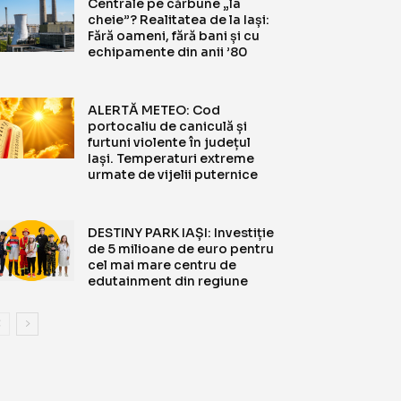
Centrale pe cărbune „la
cheie”? Realitatea de la Iași:
Fără oameni, fără bani și cu
echipamente din anii ’80
ALERTĂ METEO: Cod
portocaliu de caniculă și
furtuni violente în județul
Iași. Temperaturi extreme
urmate de vijelii puternice
DESTINY PARK IAȘI: Investiție
de 5 milioane de euro pentru
cel mai mare centru de
edutainment din regiune