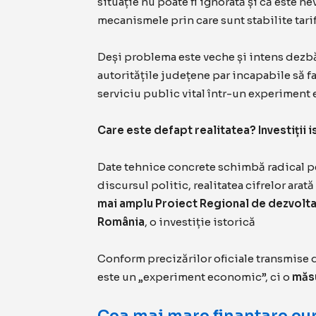
situație nu poate fi ignorată și că este ne
mecanismele prin care sunt stabilite tari
Deși problema este veche și intens dezbă
autoritățile județene par incapabile să f
serviciu public vital într-un experiment 
Care este defapt realitatea? Investiții 
Date tehnice concrete schimbă radical p
discursul politic, realitatea cifrelor ar
mai amplu Proiect Regional de dezvoltare
România
, o investiție istorică
Conform precizărilor oficiale transmise d
este un „experiment economic”, ci o
măsu
Cea mai mare finanțare eu