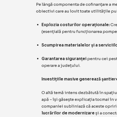
Pe lângă componenta de cofinanțare a meg
obiectivi care au lovit toate utilitățile pu
Explozia costurilor operaționale:
Cre
(esențială pentru funcționarea pompelo
Scumpirea materialelor și a serviciil
Garantarea siguranței
pentru cei pest
operare a județului.
Investițiile masive generează șantiere
O altă temă intens dezbătută în spațiu
apă – își găsește explicația tocmai în
companiei subliniază că aceste opriri 
lucrărilor de modernizare
și a conect