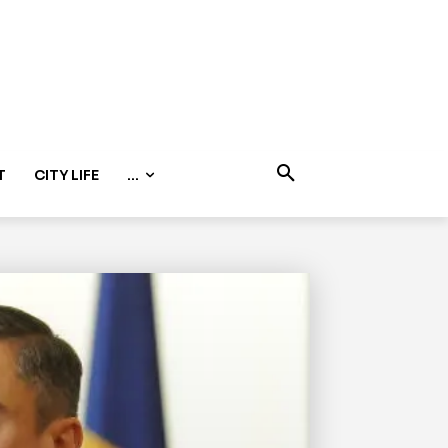
T
CITY LIFE
...