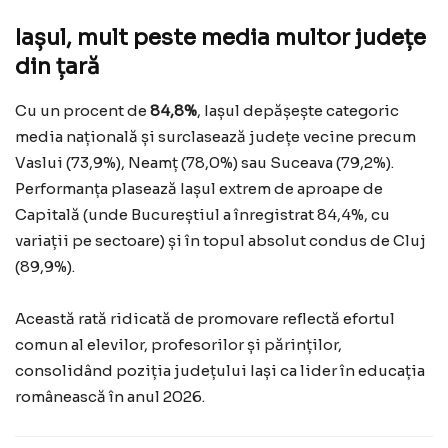
Iașul, mult peste media multor județe
din țară
Cu un procent de
84,8%
, Iașul depășește categoric
media națională și surclasează județe vecine precum
Vaslui (73,9%), Neamț (78,0%) sau Suceava (79,2%).
Performanța plasează Iașul extrem de aproape de
Capitală (unde Bucureștiul a înregistrat 84,4%, cu
variații pe sectoare) și în topul absolut condus de Cluj
(89,9%).
Această rată ridicată de promovare reflectă efortul
comun al elevilor, profesorilor și părinților,
consolidând poziția județului Iași ca lider în educația
românească în anul 2026.