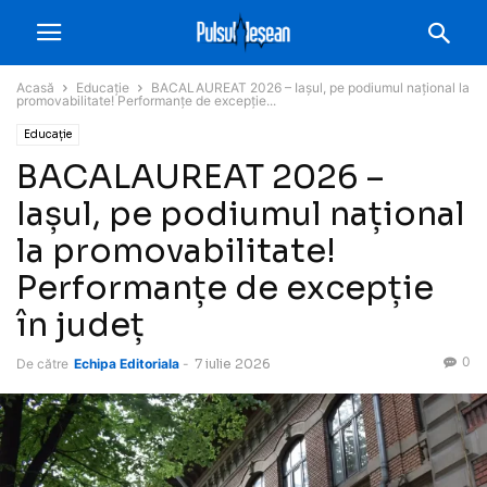
Acasă
Educație
BACALAUREAT 2026 – Iașul, pe podiumul național la
promovabilitate! Performanțe de excepție...
Educație
BACALAUREAT 2026 –
Iașul, pe podiumul național
la promovabilitate!
Performanțe de excepție
în județ
0
De către
Echipa Editoriala
-
7 iulie 2026