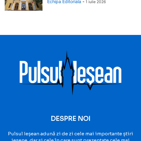
Echipa Editoriala
-
1 iulie 2026
DESPRE NOI
Pulsul Ieșean adună zi de zi cele mai importante știri
ieșene, dar și cele în care sunt prezentate cele mai