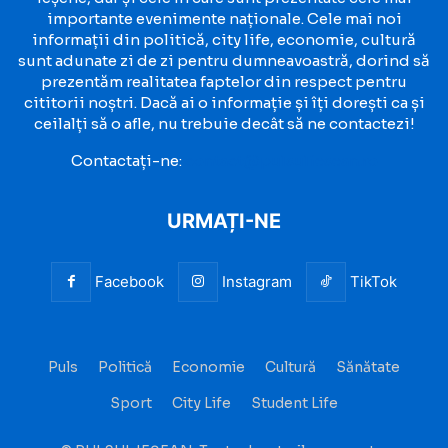
importante evenimente naționale. Cele mai noi
informații din politică, city life, economie, cultură
sunt adunate zi de zi pentru dumneavoastră, dorind să
prezentăm realitatea faptelor din respect pentru
cititorii noștri. Dacă ai o informație și îți dorești ca și
ceilalți să o afle, nu trebuie decât să ne contactezi!
Contactați-ne:
contact@pulsuliesean.ro
URMAȚI-NE
Facebook
Instagram
TikTok
Puls
Politică
Economie
Cultură
Sănătate
Sport
City Life
Student Life