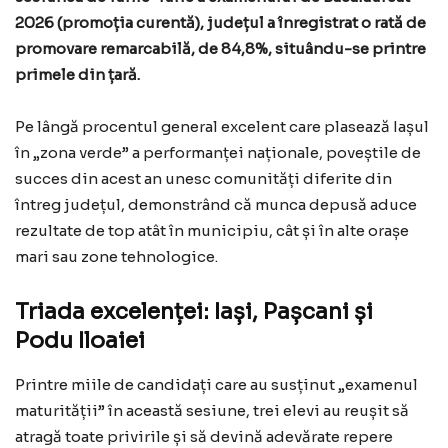
2026 (promoția curentă), județul a înregistrat o rată de
promovare remarcabilă, de 84,8%, situându-se printre
primele din țară.
Pe lângă procentul general excelent care plasează Iașul
în „zona verde” a performanței naționale, poveștile de
succes din acest an unesc comunități diferite din
întreg județul, demonstrând că munca depusă aduce
rezultate de top atât în municipiu, cât și în alte orașe
mari sau zone tehnologice.
Triada excelenței: Iași, Pașcani și
Podu Iloaiei
Printre miile de candidați care au susținut „examenul
maturității” în această sesiune, trei elevi au reușit să
atragă toate privirile și să devină adevărate repere