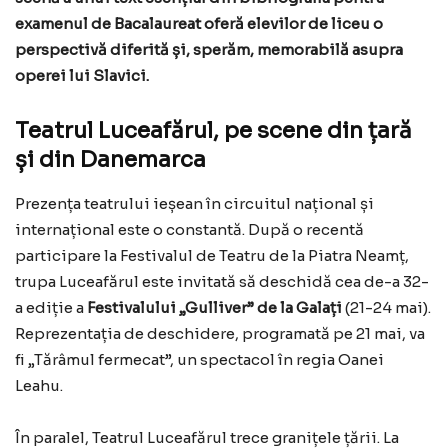
examenul de Bacalaureat oferă elevilor de liceu o
perspectivă diferită și, sperăm, memorabilă asupra
operei lui Slavici.
Teatrul Luceafărul, pe scene din țară
și din Danemarca
Prezența teatrului ieșean în circuitul național și
internațional este o constantă. După o recentă
participare la Festivalul de Teatru de la Piatra Neamț,
trupa Luceafărul este invitată să deschidă cea de-a 32-
a ediție a
Festivalului „Gulliver” de la Galați
(21-24 mai).
Reprezentația de deschidere, programată pe 21 mai, va
fi „Tărâmul fermecat”, un spectacol în regia Oanei
Leahu.
În paralel, Teatrul Luceafărul trece granițele țării. La