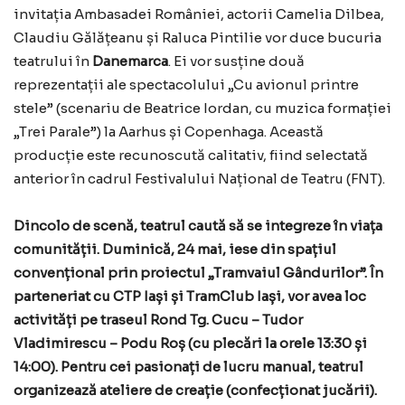
invitația Ambasadei României, actorii Camelia Dilbea,
Claudiu Gălățeanu și Raluca Pintilie vor duce bucuria
teatrului în
Danemarca
. Ei vor susține două
reprezentații ale spectacolului „Cu avionul printre
stele” (scenariu de Beatrice Iordan, cu muzica formației
„Trei Parale”) la Aarhus și Copenhaga. Această
producție este recunoscută calitativ, fiind selectată
anterior în cadrul Festivalului Național de Teatru (FNT).
Dincolo de scenă, teatrul caută să se integreze în viața
comunității. Duminică, 24 mai, iese din spațiul
convențional prin proiectul „Tramvaiul Gândurilor”. În
parteneriat cu CTP Iași și TramClub Iași, vor avea loc
activități pe traseul Rond Tg. Cucu – Tudor
Vladimirescu – Podu Roș (cu plecări la orele 13:30 și
14:00). Pentru cei pasionați de lucru manual, teatrul
organizează ateliere de creație (confecționat jucării).