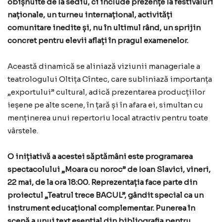
obișnuite de la sediu, ci include prezențe la festivaluri
naționale, un turneu internațional, activități
comunitare inedite și, nu în ultimul rând, un sprijin
concret pentru elevii aflați în pragul examenelor.
Această dinamică se aliniază viziunii manageriale a
teatrologului Oltița Cîntec, care subliniază importanța
„exportului” cultural, adică prezentarea producțiilor
ieșene pe alte scene, în țară și în afara ei, simultan cu
menținerea unui repertoriu local atractiv pentru toate
vârstele.
O inițiativă a acestei săptămâni este programarea
spectacolului „Moara cu noroc” de Ioan Slavici, vineri,
22 mai, de la ora 18:00. Reprezentația face parte din
proiectul „Teatrul trece BACUL”, gândit special ca un
instrument educațional complementar. Punerea în
scenă a unui text esențial din bibliografia pentru