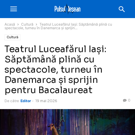
Acasă
Cultură
Teatrul Luceafărul Iași: Săptămână plină cu
spectacole, turneu în Danemarca și sprijin...
Cultură
Teatrul Luceafărul Iași:
Săptămână plină cu
spectacole, turneu în
Danemarca și sprijin
pentru Bacalaureat
0
De către
Editor
-
19 mai 2026