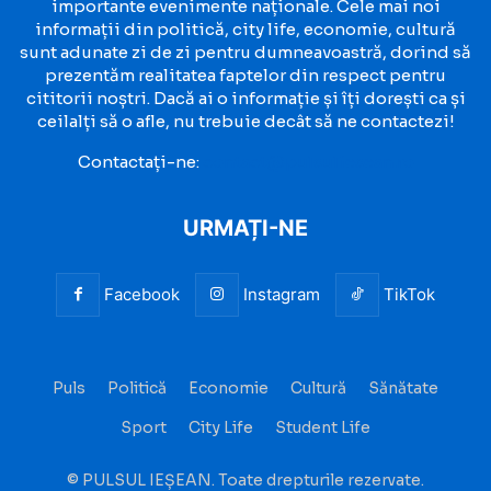
importante evenimente naționale. Cele mai noi
informații din politică, city life, economie, cultură
sunt adunate zi de zi pentru dumneavoastră, dorind să
prezentăm realitatea faptelor din respect pentru
cititorii noștri. Dacă ai o informație și îți dorești ca și
ceilalți să o afle, nu trebuie decât să ne contactezi!
Contactați-ne:
contact@pulsuliesean.ro
URMAȚI-NE
Facebook
Instagram
TikTok
Puls
Politică
Economie
Cultură
Sănătate
Sport
City Life
Student Life
© PULSUL IEȘEAN. Toate drepturile rezervate.