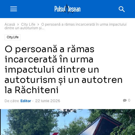
Acasă
City Life
O persoană a rămas incarcerată în urma impactului
dintre un autoturism și...
City Life
O persoană a rămas
incarcerată în urma
impactului dintre un
autoturism și un autotren
la Răchiteni
0
De către
Editor
-
22 iunie 2026