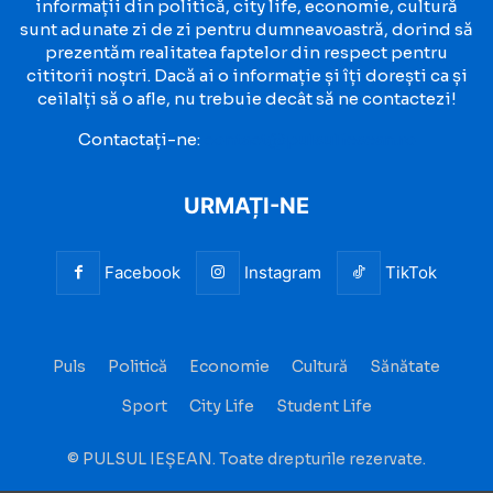
informații din politică, city life, economie, cultură
sunt adunate zi de zi pentru dumneavoastră, dorind să
prezentăm realitatea faptelor din respect pentru
cititorii noștri. Dacă ai o informație și îți dorești ca și
ceilalți să o afle, nu trebuie decât să ne contactezi!
Contactați-ne:
contact@pulsuliesean.ro
URMAȚI-NE
Facebook
Instagram
TikTok
Puls
Politică
Economie
Cultură
Sănătate
Sport
City Life
Student Life
© PULSUL IEȘEAN. Toate drepturile rezervate.