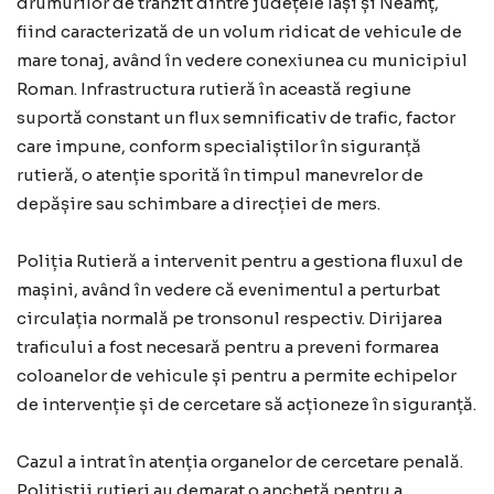
drumurilor de tranzit dintre județele Iași și Neamț,
fiind caracterizată de un volum ridicat de vehicule de
mare tonaj, având în vedere conexiunea cu municipiul
Roman. Infrastructura rutieră în această regiune
suportă constant un flux semnificativ de trafic, factor
care impune, conform specialiștilor în siguranță
rutieră, o atenție sporită în timpul manevrelor de
depășire sau schimbare a direcției de mers.
Poliția Rutieră a intervenit pentru a gestiona fluxul de
mașini, având în vedere că evenimentul a perturbat
circulația normală pe tronsonul respectiv. Dirijarea
traficului a fost necesară pentru a preveni formarea
coloanelor de vehicule și pentru a permite echipelor
de intervenție și de cercetare să acționeze în siguranță.
Cazul a intrat în atenția organelor de cercetare penală.
Polițiștii rutieri au demarat o anchetă pentru a