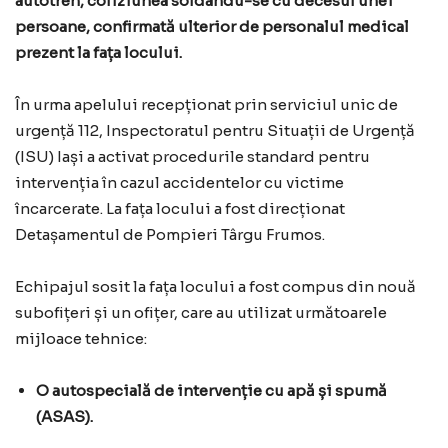
autotren, coliziunea soldându-se cu decesul unei
persoane, confirmată ulterior de personalul medical
prezent la fața locului.
În urma apelului recepționat prin serviciul unic de
urgență 112, Inspectoratul pentru Situații de Urgență
(ISU) Iași a activat procedurile standard pentru
intervenția în cazul accidentelor cu victime
încarcerate. La fața locului a fost direcționat
Detașamentul de Pompieri Târgu Frumos.
Echipajul sosit la fața locului a fost compus din nouă
subofițeri și un ofițer, care au utilizat următoarele
mijloace tehnice:
O autospecială de intervenție cu apă și spumă
(ASAS).