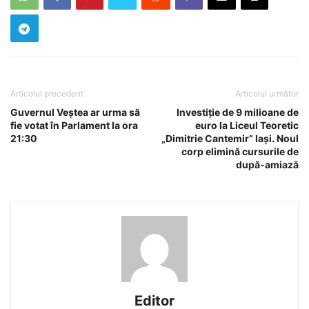
Articolul precedent
Articolul următor
Guvernul Veștea ar urma să
Investiție de 9 milioane de
fie votat în Parlament la ora
euro la Liceul Teoretic
21:30
„Dimitrie Cantemir” Iași. Noul
corp elimină cursurile de
după-amiază
Editor