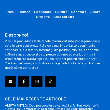
Puls
Politică
Economie
Cultură
Sănătate
Sport
City Life
Student Life
Despre noi
Pulsul Ieșean adună zi de zi cele mai importante știri ieșene, dar și
cele în care sunt prezentate cele mai importante evenimente
naționale. Cele mai noi informații din politică, city life, economie,
cultură sunt adunate zi de zi pentru dumneavoastră, dorind să
prezentăm realitatea faptelor din respect pentru cititorii noștri.
Dacă ai o informație și îți dorești ca și ceilalți să o afle, nu trebuie
decât să ne contactezi!
CELE MAI RECENTE ARTICOLE
ALERTĂ METEO: Cod portocaliu de caniculă și furtuni violente în
județul Iași. Temperaturi extreme urmate de vijelii puternice