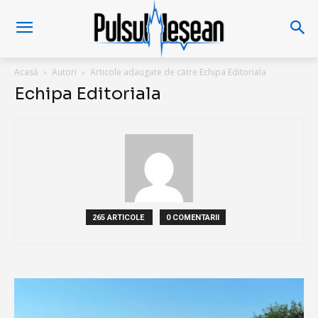
Acasă
Autori
Articole adaugate de către Echipa Editoriala
Echipa Editoriala
265 ARTICOLE
0 COMENTARII