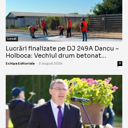
Local
Lucrări finalizate pe DJ 249A Dancu –
Holboca: Vechiul drum betonat...
-
Echipa Editoriala
3 august 2026
0