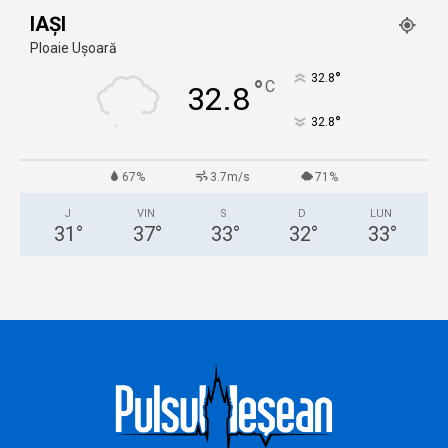
IAȘI
Ploaie Ușoară
°
32.8
°
C
32.8
°
32.8
67%
3.7m/s
71%
J
VIN
S
D
LUN
31
°
37
°
33
°
32
°
33
°