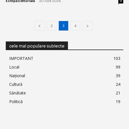
-
Echipa Editoriala
30 iulie 2026
0
2
3
4
cele mai populare subiecte
IMPORTANT
103
Local
99
Național
39
Cultură
24
Sănătate
21
Politică
19