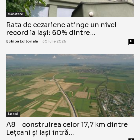
Sănătate
Rata de cezariene atinge un nivel
record la Iași: 60% dintre...
-
Echipa Editoriala
30 iulie 2026
0
Local
A8 – construirea celor 17,7 km dintre
Lețcani și Iași intră...