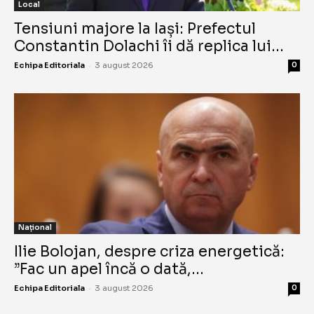
Local
Tensiuni majore la Iași: Prefectul
Constantin Dolachi îi dă replica lui...
-
Echipa Editoriala
3 august 2026
0
Național
Ilie Bolojan, despre criza energetică:
”Fac un apel încă o dată,...
-
Echipa Editoriala
3 august 2026
0