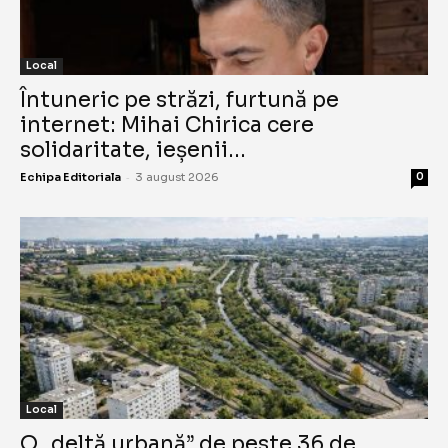
Local
Întuneric pe străzi, furtună pe
internet: Mihai Chirica cere
solidaritate, ieșenii...
-
Echipa Editoriala
3 august 2026
0
Local
O „deltă urbană” de peste 36 de